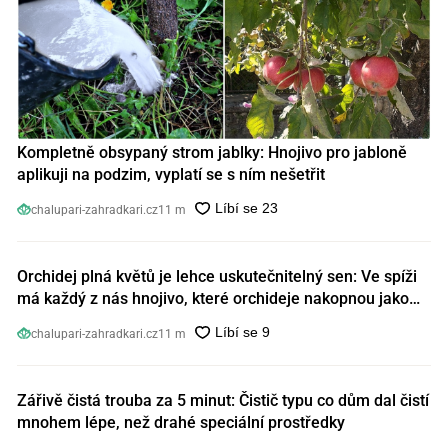
Kompletně obsypaný strom jablky: Hnojivo pro jabloně
aplikuji na podzim, vyplatí se s ním nešetřit
chalupari-zahradkari.cz
11 m
Orchidej plná květů je lehce uskutečnitelný sen: Ve spíži
má každý z nás hnojivo, které orchideje nakopnou jako
nic předtím
chalupari-zahradkari.cz
11 m
Zářivě čistá trouba za 5 minut: Čistič typu co dům dal čistí
mnohem lépe, než drahé speciální prostředky