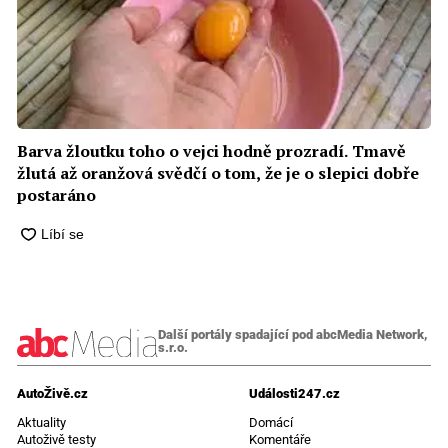
Barva žloutku toho o vejci hodně prozradí. Tmavě
žlutá až oranžová svědčí o tom, že je o slepici dobře
postaráno
Další portály spadající pod abcMedia Network,
s.r.o.
AutoŽivě.cz
Události247.cz
Aktuality
Domácí
Autoživě testy
Komentáře