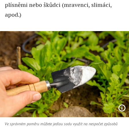
plísněmi nebo škůdci (mravenci, slimáci,
apod.)
Ve správném poměru můžete jedlou sodu využít na nespočet způsobů