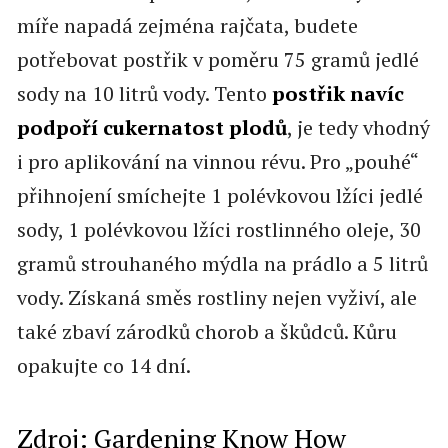
míře napadá zejména rajčata, budete
potřebovat postřik v poměru 75 gramů jedlé
sody na 10 litrů vody. Tento
postřik navíc
podpoří cukernatost plodů
, je tedy vhodný
i pro aplikování na vinnou révu. Pro „pouhé“
přihnojení smíchejte 1 polévkovou lžíci jedlé
sody, 1 polévkovou lžíci rostlinného oleje, 30
gramů strouhaného mýdla na prádlo a 5 litrů
vody. Získaná směs rostliny nejen vyživí, ale
také zbaví zárodků chorob a škůdců. Kůru
opakujte co 14 dní.
Zdroj:
Gardening Know How