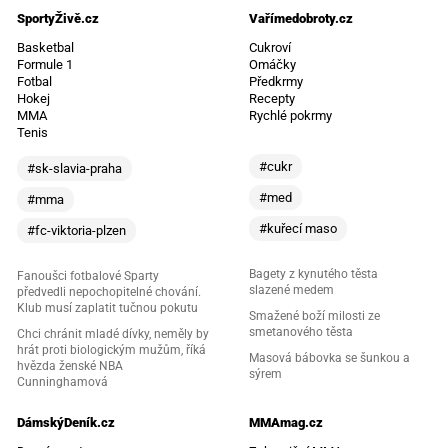
SportyŽivě.cz
Vařímedobroty.cz
Basketbal
Cukroví
Formule 1
Omáčky
Fotbal
Předkrmy
Hokej
Recepty
MMA
Rychlé pokrmy
Tenis
#cukr
#sk-slavia-praha
#med
#mma
#kuřecí maso
#fc-viktoria-plzen
Bagety z kynutého těsta
Fanoušci fotbalové Sparty
slazené medem
předvedli nepochopitelné chování.
Klub musí zaplatit tučnou pokutu
Smažené boží milosti ze
smetanového těsta
Chci chránit mladé dívky, neměly by
hrát proti biologickým mužům, říká
Masová bábovka se šunkou a
hvězda ženské NBA
sýrem
Cunninghamová
DámskýDeník.cz
MMAmag.cz