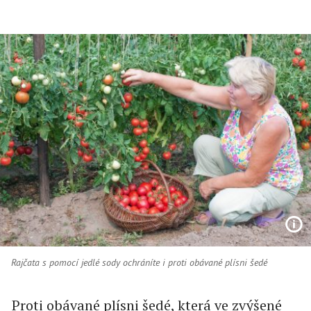
Rajčata s pomocí jedlé sody ochráníte i proti obávané plísni šedé
Proti obávané plísni šedé, která ve zvýšené