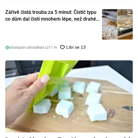
Zářivě čistá trouba za 5 minut: Čistič typu
co dům dal čistí mnohem lépe, než drahé
speciální prostředky
chalupari-zahradkari.cz
11 m