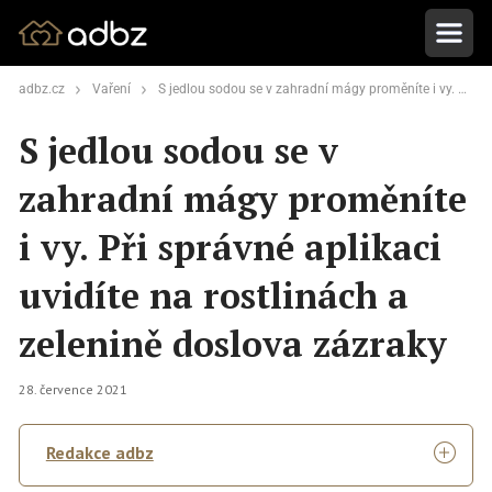
adbz.cz
Vaření
S jedlou sodou se v zahradní mágy proměníte i vy. Při správné aplikaci uvidíte na rostlinách a zelenině doslova zázraky
S jedlou sodou se v
zahradní mágy proměníte
i vy. Při správné aplikaci
uvidíte na rostlinách a
zelenině doslova zázraky
28. července 2021
Redakce adbz