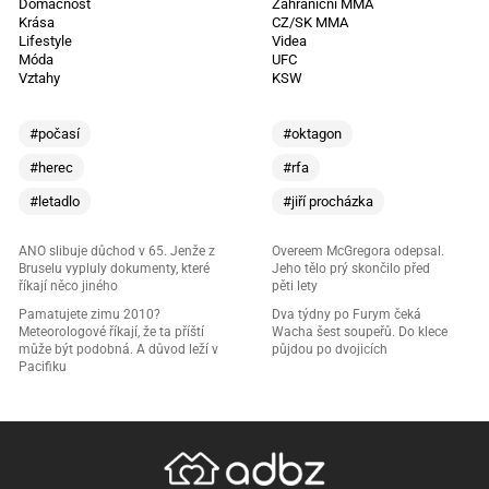
Domácnost
Zahraniční MMA
Krása
CZ/SK MMA
Lifestyle
Videa
Móda
UFC
Vztahy
KSW
#počasí
#oktagon
#herec
#rfa
#letadlo
#jiří procházka
ANO slibuje důchod v 65. Jenže z
Overeem McGregora odepsal.
Bruselu vypluly dokumenty, které
Jeho tělo prý skončilo před
říkají něco jiného
pěti lety
Pamatujete zimu 2010?
Dva týdny po Furym čeká
Meteorologové říkají, že ta příští
Wacha šest soupeřů. Do klece
může být podobná. A důvod leží v
půjdou po dvojicích
Pacifiku