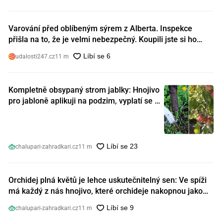
Varování před oblíbeným sýrem z Alberta. Inspekce
přišla na to, že je velmi nebezpečný. Koupili jste si ho
také?
udalosti247.cz
11 m
Kompletně obsypaný strom jablky: Hnojivo
pro jabloně aplikuji na podzim, vyplatí se s
ním nešetřit
chalupari-zahradkari.cz
11 m
Orchidej plná květů je lehce uskutečnitelný sen: Ve spíži
má každý z nás hnojivo, které orchideje nakopnou jako
nic předtím
chalupari-zahradkari.cz
11 m