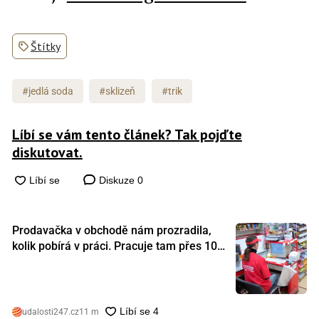
Štítky
#jedlá soda
#sklizeň
#trik
Líbí se vám tento článek? Tak pojďte
diskutovat.
Diskuze
0
Prodavačka v obchodě nám prozradila,
kolik pobírá v práci. Pracuje tam přes 10
let a tohle je její plat
udalosti247.cz
11 m