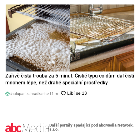
Zářivě čistá trouba za 5 minut: Čistič typu co dům dal čistí
mnohem lépe, než drahé speciální prostředky
chalupari-zahradkari.cz
11 m
Další portály spadající pod abcMedia Network,
s.r.o.