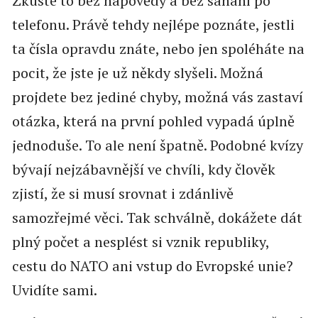
Zkuste to bez nápovědy a bez sahání po
telefonu. Právě tehdy nejlépe poznáte, jestli
ta čísla opravdu znáte, nebo jen spoléháte na
pocit, že jste je už někdy slyšeli. Možná
projdete bez jediné chyby, možná vás zastaví
otázka, která na první pohled vypadá úplně
jednoduše. To ale není špatně. Podobné kvízy
bývají nejzábavnější ve chvíli, kdy člověk
zjistí, že si musí srovnat i zdánlivě
samozřejmé věci. Tak schválně, dokážete dát
plný počet a nesplést si vznik republiky,
cestu do NATO ani vstup do Evropské unie?
Uvidíte sami.