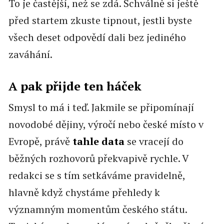
To je častější, než se zdá. Schválně si ještě
před startem zkuste tipnout, jestli byste
všech deset odpovědí dali bez jediného
zaváhání.
A pak přijde ten háček
Smysl to má i teď. Jakmile se připomínají
novodobé dějiny, výročí nebo české místo v
Evropě, právě
tahle data
se vracejí do
běžných rozhovorů překvapivě rychle. V
redakci se s tím setkáváme pravidelně,
hlavně když chystáme přehledy k
významným momentům českého státu.