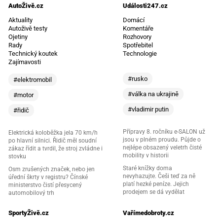
AutoŽivě.cz
Události247.cz
Aktuality
Domácí
Autoživě testy
Komentáře
Ojetiny
Rozhovory
Rady
Spotřebitel
Technický koutek
Technologie
Zajímavosti
#rusko
#elektromobil
#válka na ukrajině
#motor
#vladimir putin
#řidič
Přípravy 8. ročníku e-SALON už
Elektrická koloběžka jela 70 km/h
jsou v plném proudu. Půjde o
po hlavní silnici. Řidič měl soudní
nejlépe obsazený veletrh čisté
zákaz řídit a tvrdil, že stroj zvládne i
mobility v historii
stovku
Staré knížky doma
Osm zrušených značek, nebo jen
nevyhazujte. Češi teď za ně
úřední škrty v registru? Čínské
platí hezké peníze. Jejich
ministerstvo čistí přesycený
prodejem se dá vydělat
automobilový trh
SportyŽivě.cz
Vařímedobroty.cz