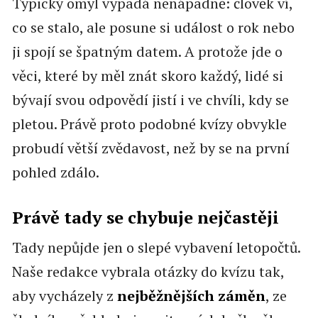
Typický omyl vypadá nenápadně: člověk ví,
co se stalo, ale posune si událost o rok nebo
ji spojí se špatným datem. A protože jde o
věci, které by měl znát skoro každý, lidé si
bývají svou odpovědí jistí i ve chvíli, kdy se
pletou. Právě proto podobné kvízy obvykle
probudí větší zvědavost, než by se na první
pohled zdálo.
Právě tady se chybuje nejčastěji
Tady nepůjde jen o slepé vybavení letopočtů.
Naše redakce vybrala otázky do kvízu tak,
aby vycházely z
nejběžnějších záměn
, ze