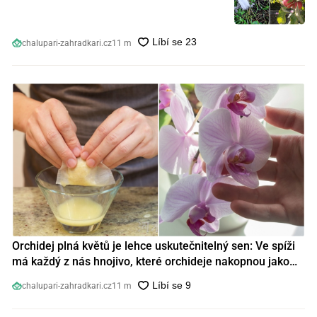
chalupari-zahradkari.cz
11 m
Orchidej plná květů je lehce uskutečnitelný sen: Ve spíži
má každý z nás hnojivo, které orchideje nakopnou jako
nic předtím
chalupari-zahradkari.cz
11 m