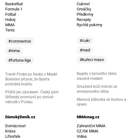
Basketbal
Cukroví
Formule 1
Omáčky
Fotbal
Předkrmy
Hokej
Recepty
MMA
Rychlé pokrmy
Tenis
#cukr
#coronavirus
#med
#mma
#kuřecí maso
#fortuna-liga
Bagety z kynutého těsta
Trenér Priske po fiasku v Mladé
slazené medem
Boleslavi přiznal, že Sparta
postrádá kvalitu
Smažené boží milosti ze
smetanového těsta
Přežili jen zázrakem. Český pilot
Stříteský promluvil po ohnivé
Masová bábovka se šunkou a
nehodě v Polsku
sýrem
DámskýDeník.cz
MMAmag.cz
Domácnost
Zahraniční MMA
Krása
CZ/SK MMA
Lifestyle
Videa