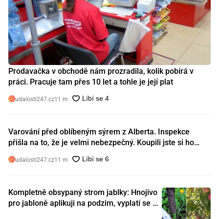
Prodavačka v obchodě nám prozradila, kolik pobírá v
práci. Pracuje tam přes 10 let a tohle je její plat
udalosti247.cz
11 m
Varování před oblíbeným sýrem z Alberta. Inspekce
přišla na to, že je velmi nebezpečný. Koupili jste si ho
také?
udalosti247.cz
11 m
Kompletně obsypaný strom jablky: Hnojivo
pro jabloně aplikuji na podzim, vyplatí se s
ním nešetřit