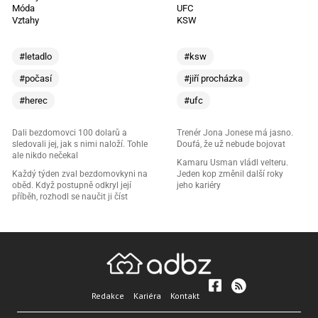
Móda
UFC
Vztahy
KSW
#letadlo
#ksw
#počasí
#jiří procházka
#herec
#ufc
Dali bezdomovci 100 dolarů a
Trenér Jona Jonese má jasno.
sledovali jej, jak s nimi naloží. Tohle
Doufá, že už nebude bojovat
ale nikdo nečekal
Kamaru Usman vládl velteru.
Každý týden zval bezdomovkyni na
Jeden kop změnil další roky
oběd. Když postupně odkryl její
jeho kariéry
příběh, rozhodl se naučit ji číst
Redakce
Kariéra
Kontakt