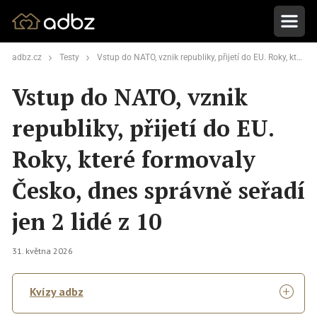
adbz.cz
Testy
Vstup do NATO, vznik republiky, přijetí do EU. Roky, které formovaly Česko, dnes správně seřadí jen 2 lidé z 10
Vstup do NATO, vznik
republiky, přijetí do EU.
Roky, které formovaly
Česko, dnes správně seřadí
jen 2 lidé z 10
31. května 2026
Kvízy adbz