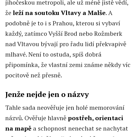
jihočeskou metropoli, ale už méně jistě vědí,
že
leží na soutoku Vltavy a Malše
. A
podobně je to i s Prahou, kterou si vybaví
každý, zatímco Vyšší Brod nebo Rožmberk
nad Vltavou bývají pro řadu lidí překvapivě
mlhavé. Není to ostuda, spíš dobrá
připomínka, že vlastní zemi známe někdy víc
pocitově než přesně.
Jenže nejde jen o názvy
Tahle sada neověřuje jen holé memorování
názvů. Ověřuje hlavně
postřeh, orientaci
na mapě
a schopnost nenechat se nachytat