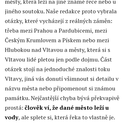
městy, která leží na jiné známé řece nebo u
jiného soutoku. Naše redakce proto vybrala
otázky, které vycházejí z reálných záměn:
třeba mezi Prahou a Pardubicemi, mezi
Českým Krumlovem a Pískem nebo mezi
Hlubokou nad Vltavou a městy, která si s
Vltavou lidé pletou jen podle dojmu. Část
otázek stojí na jednoduché znalosti toku
Vltavy, jiná vás donutí všimnout si detailu v
názvu města nebo připomenout si známou
památku. Nejčastější chyba bývá překvapivě
prostá:
člověk ví, že dané město leží u
vody
, ale splete si, která řeka to vlastně je.