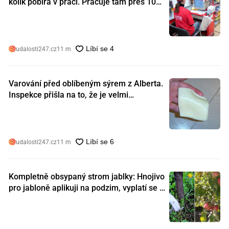
kolik pobírá v práci. Pracuje tam přes 10
let a tohle je její plat
udalosti247.cz
11 m
Varování před oblíbeným sýrem z Alberta.
Inspekce přišla na to, že je velmi
nebezpečný. Koupili jste si ho také?
udalosti247.cz
11 m
Kompletně obsypaný strom jablky: Hnojivo
pro jabloně aplikuji na podzim, vyplatí se s
ním nešetřit