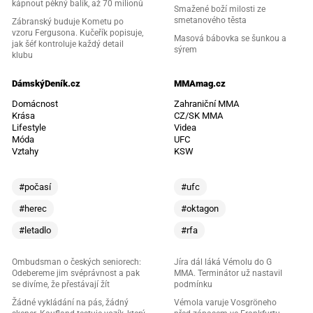
kápnout pěkný balík, až 70 milionů
Smažené boží milosti ze
smetanového těsta
Zábranský buduje Kometu po
vzoru Fergusona. Kučeřík popisuje,
Masová bábovka se šunkou a
jak šéf kontroluje každý detail
sýrem
klubu
DámskýDeník.cz
MMAmag.cz
Domácnost
Zahraniční MMA
Krása
CZ/SK MMA
Lifestyle
Videa
Móda
UFC
Vztahy
KSW
#počasí
#ufc
#herec
#oktagon
#letadlo
#rfa
Ombudsman o českých seniorech:
Jíra dál láká Vémolu do G
Odebereme jim svéprávnost a pak
MMA. Terminátor už nastavil
se divíme, že přestávají žít
podmínku
Žádné vykládání na pás, žádný
Vémola varuje Vosgröneho