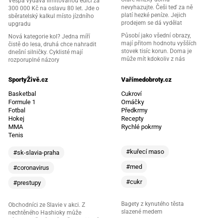
Vespa vydává limitovanou edici za
nevyhazujte. Češi teď za ně
300 000 Kč na oslavu 80 let. Jde o
platí hezké peníze. Jejich
sběratelský kalkul místo jízdního
prodejem se dá vydělat
upgradu
Působí jako všední obrazy,
Nová kategorie kol? Jedna míří
mají přitom hodnotu vyšších
čistě do lesa, druhá chce nahradit
stovek tisíc korun. Doma je
dnešní silničky. Cyklisté mají
může mít kdokoliv z nás
rozporuplné názory
SportyŽivě.cz
Vařímedobroty.cz
Basketbal
Cukroví
Formule 1
Omáčky
Fotbal
Předkrmy
Hokej
Recepty
MMA
Rychlé pokrmy
Tenis
#kuřecí maso
#sk-slavia-praha
#med
#coronavirus
#cukr
#prestupy
Bagety z kynutého těsta
Obchodníci ze Slavie v akci. Z
slazené medem
nechtěného Hashioky může