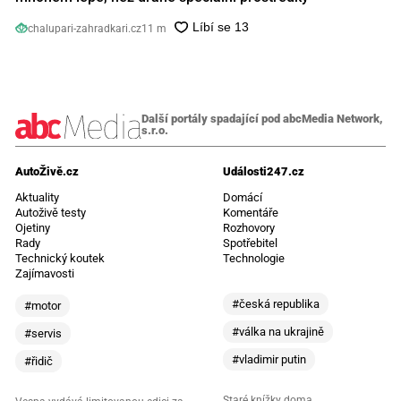
chalupari-zahradkari.cz
11 m
Další portály spadající pod abcMedia Network,
s.r.o.
AutoŽivě.cz
Události247.cz
Aktuality
Domácí
Autoživě testy
Komentáře
Ojetiny
Rozhovory
Rady
Spotřebitel
Technický koutek
Technologie
Zajímavosti
#česká republika
#motor
#válka na ukrajině
#servis
#vladimir putin
#řidič
Staré knížky doma