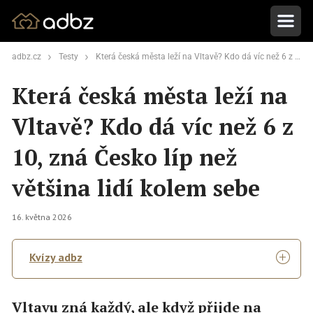
adbz.cz
Testy
Která česká města leží na Vltavě? Kdo dá víc než 6 z 10, zná Česko líp než většina lidí kolem sebe
Která česká města leží na
Vltavě? Kdo dá víc než 6 z
10, zná Česko líp než
většina lidí kolem sebe
16. května 2026
Kvízy adbz
Vltavu zná každý, ale když přijde na