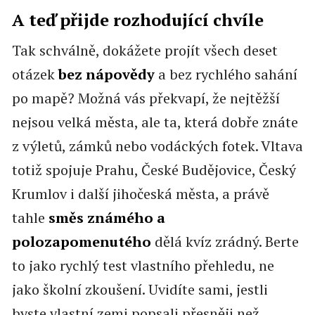
A teď přijde rozhodující chvíle
Tak schválně, dokážete projít všech deset
otázek
bez nápovědy
a bez rychlého sahání
po mapě? Možná vás překvapí, že nejtěžší
nejsou velká města, ale ta, která dobře znáte
z výletů, zámků nebo vodáckých fotek. Vltava
totiž spojuje Prahu, České Budějovice, Český
Krumlov i další jihočeská města, a právě
tahle
směs známého a
polozapomenutého
dělá kvíz zrádný. Berte
to jako rychlý test vlastního přehledu, ne
jako školní zkoušení. Uvidíte sami, jestli
byste vlastní zemi popsali přesněji než