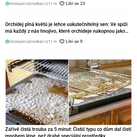
chalupari-zahradkari.cz
11 m
Orchidej plná květů je lehce uskutečnitelný sen: Ve spíži
má každý z nás hnojivo, které orchideje nakopnou jako
nic předtím
chalupari-zahradkari.cz
11 m
Zářivě čistá trouba za 5 minut: Čistič typu co dům dal čistí
mnohem lépe, než drahé speciální prostředky