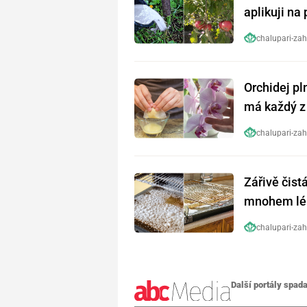
aplikuji na
chalupari-zah
Orchidej pl
má každý z 
předtím
chalupari-zah
Zářivě čist
mnohem lép
chalupari-zah
Další portály spada