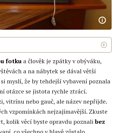
ou fotku
a člověk je zpátky v obýváku,
vštěvách a na nábytek se dával větší
 si myslí, že by tehdejší vybavení poznala
í otázce se jistota rychle ztrácí.
i, vitrínu nebo gauč, ale název nepřijde.
ých vzpomínkách nejzajímavější. Zkuste
ct, kolik věcí byste opravdu poznali
bez
vapí, co všechno v hlavě zůstalo.