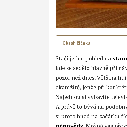
Obsah článku
Stačí jeden pohled na
star
kde se sedělo hlavně při ná
pozor než dnes. Většina lidí
okamžitě, jenže při konkrétn
Najednou si vybavíte televiz
A právě to bývá na podobn
si proto hned na začátku ří
nápovědy
. Možná vás přek