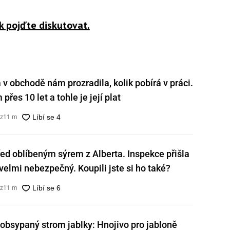
k pojďte diskutovat.
v obchodě nám prozradila, kolik pobírá v práci.
přes 10 let a tohle je její plat
cz
11 m
ed oblíbeným sýrem z Alberta. Inspekce přišla
e velmi nebezpečný. Koupili jste si ho také?
cz
11 m
obsypaný strom jablky: Hnojivo pro jabloně