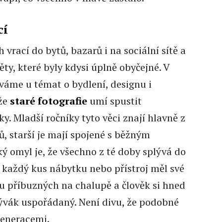
cí
 vrací do bytů, bazarů i na sociální sítě a
ty, které byly kdysi úplně obyčejné. V
áváme u témat o bydlení, designu i
ože
staré fotografie
umí spustit
. Mladší ročníky tyto věci znají hlavně z
, starší je mají spojené s běžným
 omyl je, že všechno z té doby splývá do
ž každý kus nábytku nebo přístroj měl své
 u příbuzných na chalupě a člověk si hned
bývák uspořádaný. Není divu, že podobné
 generacemi.