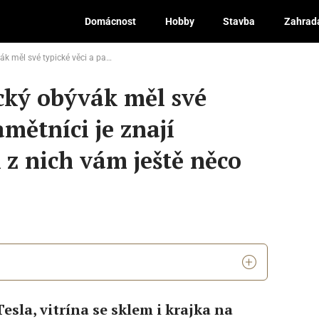
Domácnost
Hobby
Stavba
Zahrad
mětníci je znají nazpaměť. Kolik z nich vám ještě něco říká?
ický obývák měl své
amětníci je znají
 z nich vám ještě něco
esla, vitrína se sklem i krajka na