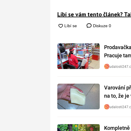
Líbí se vám tento článek? Ta
Diskuze
0
Prodavačka 
Pracuje tam 
udalosti247.
Varování př
na to, že j
udalosti247.
Kompletně 