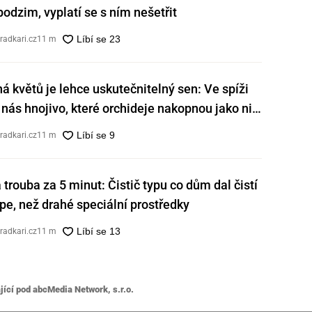
 podzim, vyplatí se s ním nešetřit
radkari.cz
11 m
ná květů je lehce uskutečnitelný sen: Ve spíži
nás hnojivo, které orchideje nakopnou jako nic
radkari.cz
11 m
á trouba za 5 minut: Čistič typu co dům dal čistí
e, než drahé speciální prostředky
radkari.cz
11 m
jící pod abcMedia Network, s.r.o.