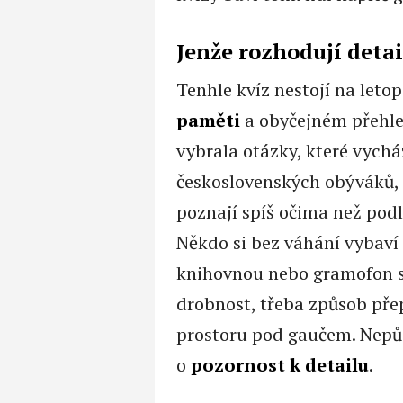
Jenže rozhodují detai
Tenhle kvíz nestojí na letop
paměti
a obyčejném přehle
vybrala otázky, které vychá
československých obýváků, z
poznají spíš očima než podl
Někdo si bez váhání vybaví o
knihovnou nebo gramofon 
drobnost, třeba způsob pře
prostoru pod gaučem. Nepůjd
o
pozornost k detailu
.