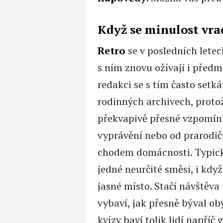
Když se minulost vra
Retro
se v posledních letech
s ním znovu ožívají i předmě
redakci se s tím často setk
rodinných archivech, prot
překvapivě přesné vzpomínky
vyprávění nebo od prarodičů
chodem domácnosti. Typický
jedné neurčité směsi, i kdy
jasné místo. Stačí návštěva
vybaví, jak přesně býval o
kvízy baví tolik lidí napříč