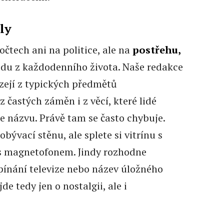
ly
očtech ani na politice, ale na
postřehu,
du z každodenního života. Naše redakce
zejí z typických předmětů
 častých záměn i z věcí, které lidé
e názvu. Právě tam se často chybuje.
bývací stěnu, ale splete si vitrínu s
s magnetofonem. Jindy rozhodne
pínání televize nebo název úložného
e tedy jen o nostalgii, ale i