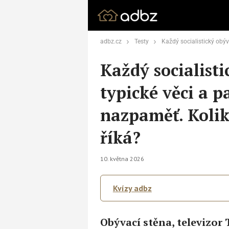
adbz.cz
Testy
Každý socialistický obývák měl své typické věci a pa
Každý socialist
typické věci a p
nazpaměť. Kolik
říká?
10. května 2026
Kvízy adbz
Obývací stěna, televizor T