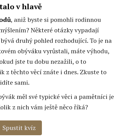
talo v hlavě
bodů
, aniž byste si pomohli rodinnou
ýšlením? Některé otázky vypadají
 bývá druhý pohled rozhodující. To je na
 takovém obýváku vyrůstali, máte výhodu,
okud jste tu dobu nezažili, o to
ik z těchto věcí znáte i dnes. Zkuste to
idíte sami.
bývák měl své typické věci a pamětníci je
olik z nich vám ještě něco říká?
Spustit kvíz