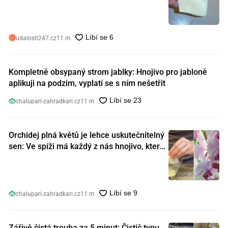
nebezpečný. Koupili jste si ho také?
udalosti247.cz
11 m
Kompletně obsypaný strom jablky: Hnojivo pro jabloně
aplikuji na podzim, vyplatí se s ním nešetřit
chalupari-zahradkari.cz
11 m
Orchidej plná květů je lehce uskutečnitelný
sen: Ve spíži má každý z nás hnojivo, které
orchideje nakopnou jako nic předtím
chalupari-zahradkari.cz
11 m
Zářivě čistá trouba za 5 minut: Čistič typu