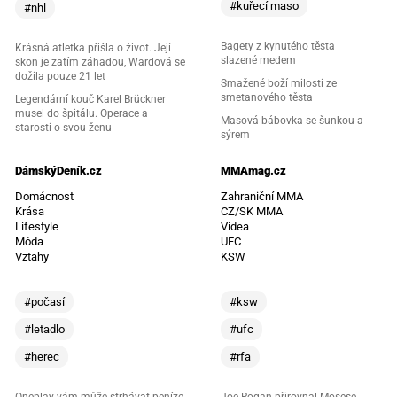
#kuřecí maso
#nhl
Bagety z kynutého těsta
Krásná atletka přišla o život. Její
slazené medem
skon je zatím záhadou, Wardová se
dožila pouze 21 let
Smažené boží milosti ze
smetanového těsta
Legendární kouč Karel Brückner
musel do špitálu. Operace a
Masová bábovka se šunkou a
starosti o svou ženu
sýrem
DámskýDeník.cz
MMAmag.cz
Domácnost
Zahraniční MMA
Krása
CZ/SK MMA
Lifestyle
Videa
Móda
UFC
Vztahy
KSW
#počasí
#ksw
#letadlo
#ufc
#herec
#rfa