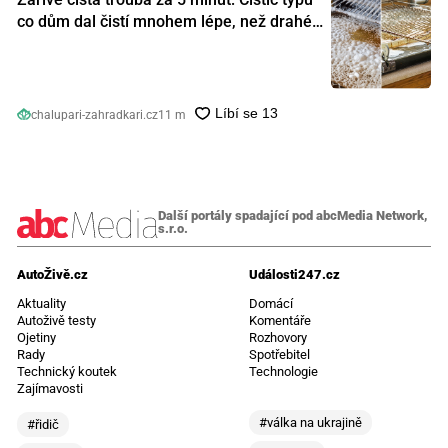
co dům dal čistí mnohem lépe, než drahé
speciální prostředky
chalupari-zahradkari.cz
11 m
Další portály spadající pod abcMedia Network,
s.r.o.
AutoŽivě.cz
Události247.cz
Aktuality
Domácí
Autoživě testy
Komentáře
Ojetiny
Rozhovory
Rady
Spotřebitel
Technický koutek
Technologie
Zajímavosti
#válka na ukrajině
#řidič