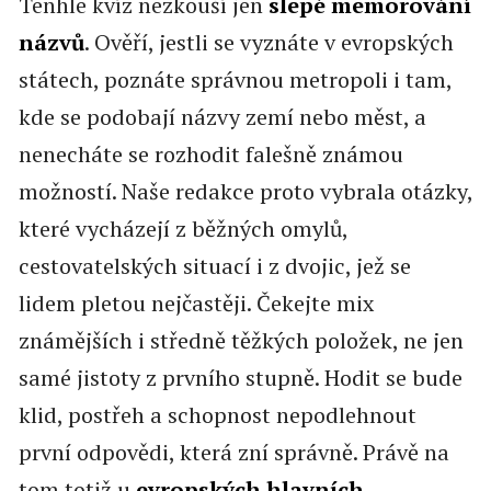
Tenhle kvíz nezkouší jen
slepé memorování
názvů
. Ověří, jestli se vyznáte v evropských
státech, poznáte správnou metropoli i tam,
kde se podobají názvy zemí nebo měst, a
nenecháte se rozhodit falešně známou
možností. Naše redakce proto vybrala otázky,
které vycházejí z běžných omylů,
cestovatelských situací i z dvojic, jež se
lidem pletou nejčastěji. Čekejte mix
známějších i středně těžkých položek, ne jen
samé jistoty z prvního stupně. Hodit se bude
klid, postřeh a schopnost nepodlehnout
první odpovědi, která zní správně. Právě na
tom totiž u
evropských hlavních