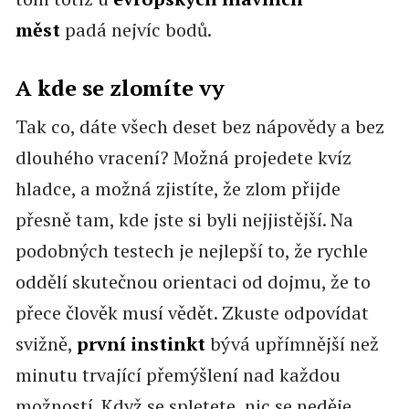
měst
padá nejvíc bodů.
A kde se zlomíte vy
Tak co, dáte všech deset bez nápovědy a bez
dlouhého vracení? Možná projedete kvíz
hladce, a možná zjistíte, že zlom přijde
přesně tam, kde jste si byli nejjistější. Na
podobných testech je nejlepší to, že rychle
oddělí skutečnou orientaci od dojmu, že to
přece člověk musí vědět. Zkuste odpovídat
svižně,
první instinkt
bývá upřímnější než
minutu trvající přemýšlení nad každou
možností. Když se spletete, nic se neděje,