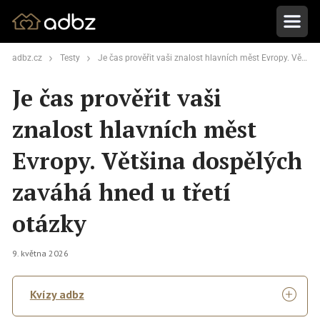
adbz.cz
Testy
Je čas prověřit vaši znalost hlavních měst Evropy. Většina dospělých zaváhá hned u třetí otázky
Je čas prověřit vaši
znalost hlavních měst
Evropy. Většina dospělých
zaváhá hned u třetí
otázky
9. května 2026
Kvízy adbz