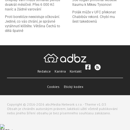
Oneplay vám může strhávat peníze
Joe Rogan přirovnal Mosese
dvakrát měsíčně. Přes 6 000 Kč
Itaumu k Mikeu Tysonovi
navíc a žádné varování
Polák může v UFC překonat
Proti borelióze neexistuje očkování.
Chabibův rekord. Chybí mu
Jediné, co vás chrání, je správné
šest takedownů
vytáhnutí klíštěte. Většina Čechů to
dělá špatně
Redakce
Kariéra
Kontakt
Cookies
Etický kodex
Copyright © 2016-2026 abcMedia Network s.r.o. - Theme v1.0.5
Obsah je chráněn autorským právem. Jakékoli užití včetně publikování
nebo jiného šíření obsahu je bez písemného souhlasu zakázano.