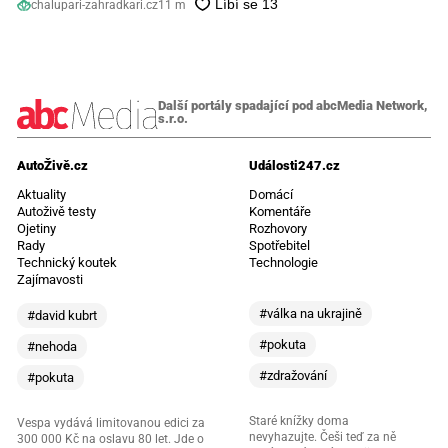
chalupari-zahradkari.cz
11 m
Další portály spadající pod abcMedia Network,
s.r.o.
AutoŽivě.cz
Události247.cz
Aktuality
Domácí
Autoživě testy
Komentáře
Ojetiny
Rozhovory
Rady
Spotřebitel
Technický koutek
Technologie
Zajímavosti
#válka na ukrajině
#david kubrt
#pokuta
#nehoda
#zdražování
#pokuta
Staré knížky doma
Vespa vydává limitovanou edici za
nevyhazujte. Češi teď za ně
300 000 Kč na oslavu 80 let. Jde o