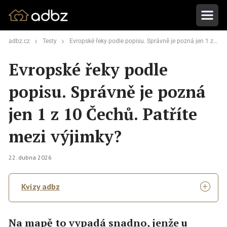
adbz.cz
Testy
Evropské řeky podle popisu. Správně je pozná jen 1 z 10 Čechů. Patříte mezi výjimky?
Evropské řeky podle
popisu. Správně je pozná
jen 1 z 10 Čechů. Patříte
mezi výjimky?
22. dubna 2026
Kvízy adbz
Na mapě to vypadá snadno, jenže u