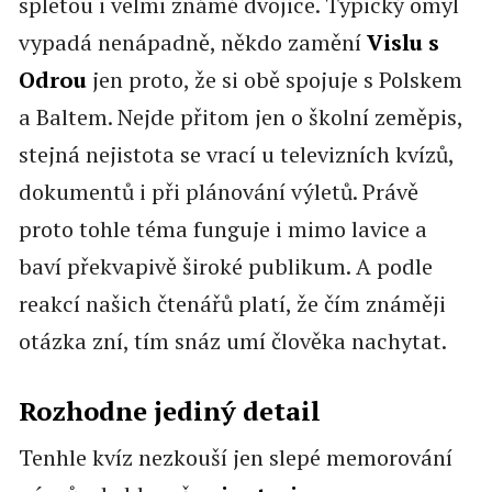
spletou i velmi známé dvojice. Typický omyl
vypadá nenápadně, někdo zamění
Vislu s
Odrou
jen proto, že si obě spojuje s Polskem
a Baltem. Nejde přitom jen o školní zeměpis,
stejná nejistota se vrací u televizních kvízů,
dokumentů i při plánování výletů. Právě
proto tohle téma funguje i mimo lavice a
baví překvapivě široké publikum. A podle
reakcí našich čtenářů platí, že čím známěji
otázka zní, tím snáz umí člověka nachytat.
Rozhodne jediný detail
Tenhle kvíz nezkouší jen slepé memorování