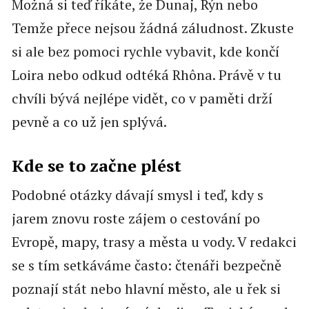
Možná si teď říkáte, že Dunaj, Rýn nebo
Temže přece nejsou žádná záludnost. Zkuste
si ale bez pomoci rychle vybavit, kde končí
Loira nebo odkud odtéká Rhôna. Právě v tu
chvíli bývá nejlépe vidět, co v paměti drží
pevně a co už jen splývá.
Kde se to začne plést
Podobné otázky dávají smysl i teď, kdy s
jarem znovu roste zájem o cestování po
Evropě, mapy, trasy a města u vody. V redakci
se s tím setkáváme často: čtenáři bezpečně
poznají stát nebo hlavní město, ale u řek si