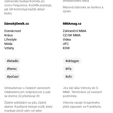
smetanového těsta
Zábranský buduje Kometu po
vzoru Fergusona. Kučeřík popisuje,
Masová bábovka se šunkou a
jak šéf kontroluje každý detail
sýrem
klubu
DámskýDeník.cz
MMAmag.cz
Domácnost
Zahraniční MMA
Krása
CZ/SK MMA
Lifestyle
Videa
Móda
UFC
Vztahy
KSW
#letadlo
#oktagon
#herec
#rfa
#počasí
#ufc
Ombudsman o českých seniorech:
Jíra dál láká Vémolu do G
Odebereme jim svéprávnost a pak
MMA. Terminátor už nastavil
se divíme, že přestávají žít
podmínku
Žádné vykládání na pás, žádný
Vémola varuje Vosgröneho
skener. Kaufland testuje vozík, který
před zápasem ve Frankfurtu
markuje zboží sám od sebe