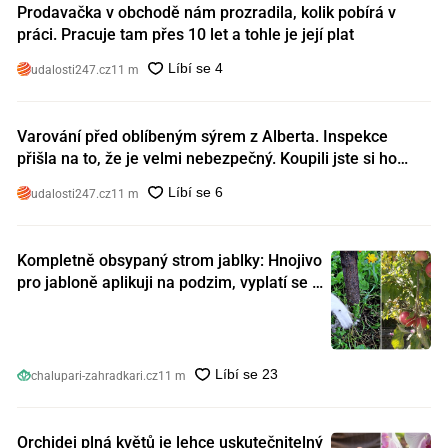
Prodavačka v obchodě nám prozradila, kolik pobírá v
práci. Pracuje tam přes 10 let a tohle je její plat
udalosti247.cz
11 m
Varování před oblíbeným sýrem z Alberta. Inspekce
přišla na to, že je velmi nebezpečný. Koupili jste si ho
také?
udalosti247.cz
11 m
Kompletně obsypaný strom jablky: Hnojivo
pro jabloně aplikuji na podzim, vyplatí se s
ním nešetřit
chalupari-zahradkari.cz
11 m
Orchidej plná květů je lehce uskutečnitelný