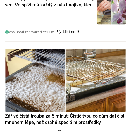
sen: Ve spíži má každý z nás hnojivo, které
orchideje nakopnou jako nic předtím
chalupari-zahradkari.cz
11 m
Zářivě čistá trouba za 5 minut: Čistič typu co dům dal čistí
mnohem lépe, než drahé speciální prostředky