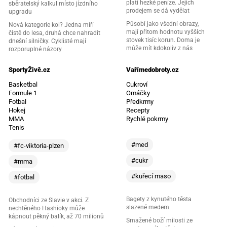
platí hezké peníze. Jejich
sběratelský kalkul místo jízdního
prodejem se dá vydělat
upgradu
Působí jako všední obrazy,
Nová kategorie kol? Jedna míří
mají přitom hodnotu vyšších
čistě do lesa, druhá chce nahradit
stovek tisíc korun. Doma je
dnešní silničky. Cyklisté mají
může mít kdokoliv z nás
rozporuplné názory
SportyŽivě.cz
Vařímedobroty.cz
Basketbal
Cukroví
Formule 1
Omáčky
Fotbal
Předkrmy
Hokej
Recepty
MMA
Rychlé pokrmy
Tenis
#med
#fc-viktoria-plzen
#cukr
#mma
#kuřecí maso
#fotbal
Bagety z kynutého těsta
Obchodníci ze Slavie v akci. Z
slazené medem
nechtěného Hashioky může
kápnout pěkný balík, až 70 milionů
Smažené boží milosti ze