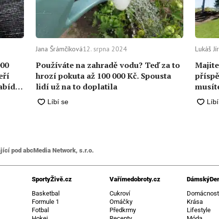
Jana Šrámčíková
12. srpna 2024
Lukáš Jí
000
Používáte na zahradě vodu? Teď za to
Majite
eří
hrozí pokuta až 100 000 Kč. Spousta
příspě
nabídka
lidí už na to doplatila
musíte
jící pod abcMedia Network, s.r.o.
SportyŽivě.cz
Vařímedobroty.cz
DámskýDen
Basketbal
Cukroví
Domácnos
Formule 1
Omáčky
Krása
Fotbal
Předkrmy
Lifestyle
Hokej
Recepty
Móda