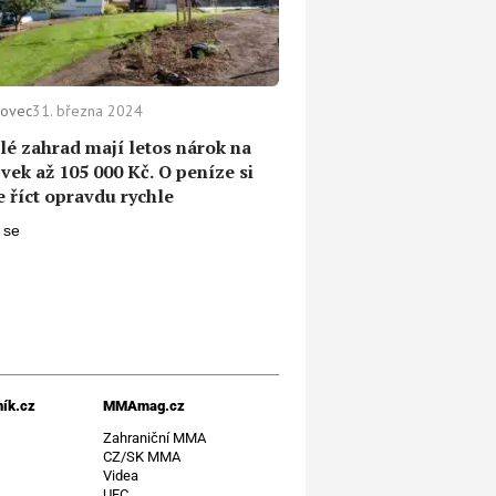
rovec
31. března 2024
lé zahrad mají letos nárok na
vek až 105 000 Kč. O peníze si
 říct opravdu rychle
ík.cz
MMAmag.cz
t
Zahraniční MMA
CZ/SK MMA
Videa
UFC