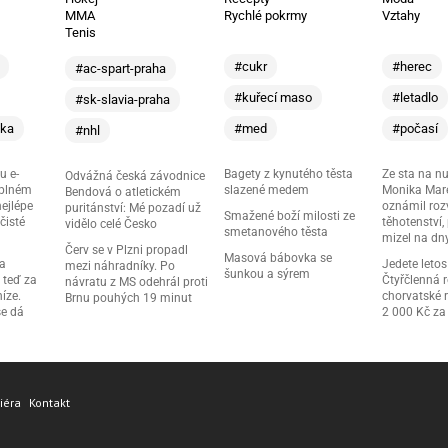
MMA
Rychlé pokrmy
Vztahy
Tenis
#cukr
#herec
#ac-spart-praha
#kuřecí maso
#letadlo
#sk-slavia-praha
ika
#med
#počasí
#nhl
u e-
Bagety z kynutého těsta
Ze sta na nu
Odvážná česká závodnice
 plném
slazené medem
Monika Mare
Bendová o atletickém
nejlépe
oznámil roz
puritánství: Mé pozadí už
Smažené boží milosti ze
čisté
těhotenství,
vidělo celé Česko
smetanového těsta
mizel na dn
Červ se v Plzni propadl
Masová bábovka se
ma
Jedete letos
mezi náhradníky. Po
šunkou a sýrem
 teď za
Čtyřčlenná 
návratu z MS odehrál proti
níze.
chorvatské r
Brnu pouhých 19 minut
se dá
2 000 Kč za 
iéra
Kontakt