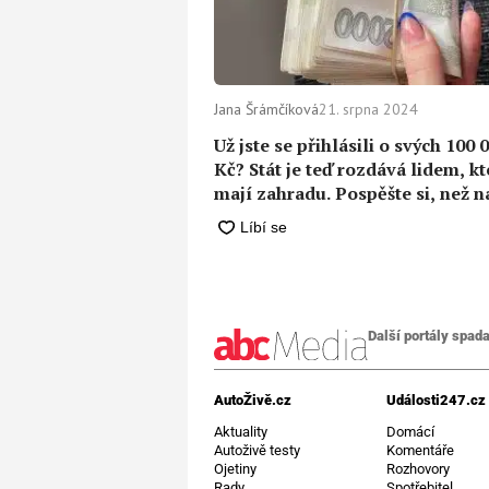
Jana Šrámčíková
21. srpna 2024
Už jste se přihlásili o svých 100 
Kč? Stát je teď rozdává lidem, kt
mají zahradu. Pospěšte si, než 
vyprší
Další portály spada
AutoŽivě.cz
Události247.cz
Aktuality
Domácí
Autoživě testy
Komentáře
Ojetiny
Rozhovory
Rady
Spotřebitel