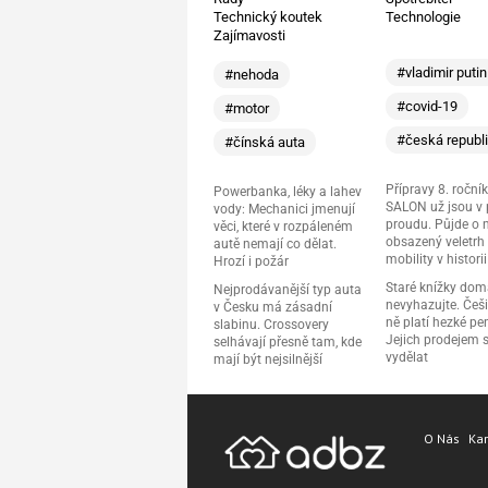
Technický koutek
Technologie
Zajímavosti
#vladimir putin
#nehoda
#covid-19
#motor
#česká republ
#čínská auta
Přípravy 8. ročník
Powerbanka, léky a lahev
SALON už jsou v
vody: Mechanici jmenují
proudu. Půjde o 
věci, které v rozpáleném
obsazený veletrh 
autě nemají co dělat.
mobility v historii
Hrozí i požár
Staré knížky do
Nejprodávanější typ auta
nevyhazujte. Češi
v Česku má zásadní
ně platí hezké pe
slabinu. Crossovery
Jejich prodejem 
selhávají přesně tam, kde
vydělat
mají být nejsilnější
O Nás
Kar