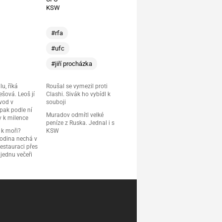
KSW
#rfa
#ufc
#jiří procházka
lu, říká
Roušal se vymezil proti
šová. Leoš jí
Clashi. Sivák ho vybídl k
vod v
souboji
 pak podle ní
Muradov odmítl velké
y k milence
peníze z Ruska. Jednal i s
 k moři?
KSW
rodina nechá v
estauraci přes
jednu večeři