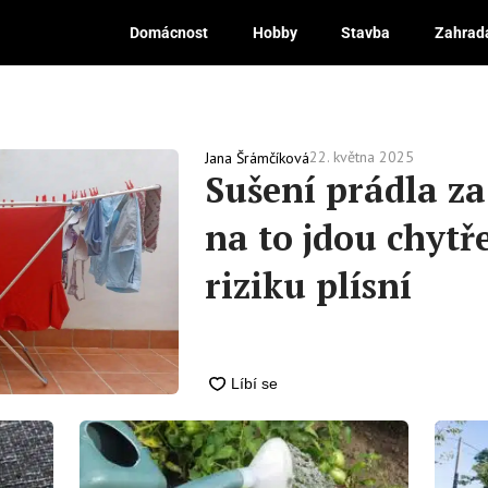
Domácnost
Hobby
Stavba
Zahrad
22. května 2025
Jana Šrámčíková
Sušení prádla za
na to jdou chytř
riziku plísní