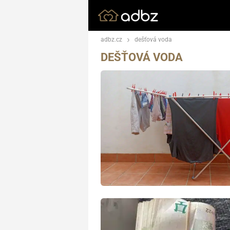
adbz.cz
dešťová voda
DEŠŤOVÁ VODA