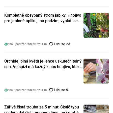
Kompletně obsypaný strom jablky: Hnojivo
pro jabloně aplikuji na podzim, vyplatí se s
ním nešetřit
chalupari-zahradkari.cz
11 m
Orchidej plná květů je lehce uskutečnitelný
sen: Ve spíži má každý z nás hnojivo, které
orchideje nakopnou jako nic předtím
chalupari-zahradkari.cz
11 m
Zářivě čistá trouba za 5 minut: Čistič typu
co dům dal čistí mnohem lépe, než drahé