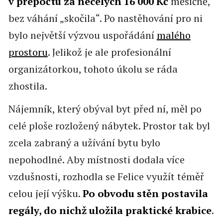
v přepočtu za necelých 16 000 Kč
měsíčně,
bez váhání „skočila“. Po nastěhování pro ni
bylo největší výzvou uspořádání
malého
prostoru
. Jelikož je ale profesionální
organizátorkou, tohoto úkolu se ráda
zhostila.
Nájemník, který obýval byt před ní, měl po
celé ploše rozložený nábytek. Prostor tak byl
zcela zabraný a užívání bytu bylo
nepohodlné. Aby místnosti dodala více
vzdušnosti, rozhodla se Felice využít téměř
celou její výšku.
Po obvodu stěn postavila
regály, do nichž uložila praktické krabice
.