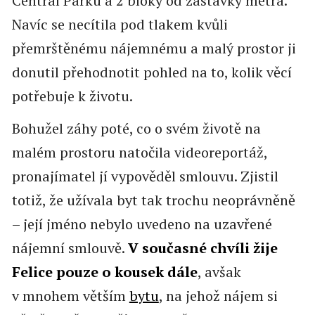
Central Parku a 2 bloky od zastávky metra.
Navíc se necítila pod tlakem kvůli
přemrštěnému nájemnému a malý prostor ji
donutil přehodnotit pohled na to, kolik věcí
potřebuje k životu.
Bohužel záhy poté, co o svém životě na
malém prostoru natočila videoreportáž,
pronajímatel jí vypověděl smlouvu. Zjistil
totiž, že užívala byt tak trochu neoprávněně
– její jméno nebylo uvedeno na uzavřené
nájemní smlouvě.
V současné chvíli žije
Felice pouze o kousek dále
, avšak
v mnohem větším
bytu
, na jehož nájem si