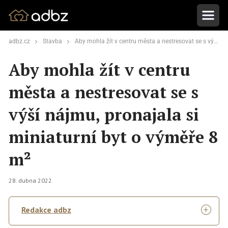
adbz.cz
Stavba
Aby mohla žít v centru města a nestresovat se s výší nájmu, pronajala si miniaturní byt o výměře 8 m²
Aby mohla žít v centru
města a nestresovat se s
výší nájmu, pronajala si
miniaturní byt o výměře 8
m²
28. dubna 2022
Redakce adbz