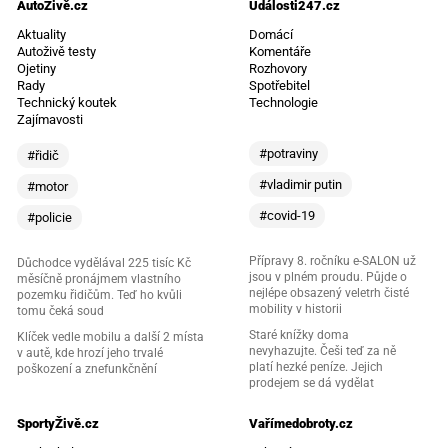
AutoŽivě.cz
Události247.cz
Aktuality
Domácí
Autoživě testy
Komentáře
Ojetiny
Rozhovory
Rady
Spotřebitel
Technický koutek
Technologie
Zajímavosti
#potraviny
#řidič
#vladimir putin
#motor
#covid-19
#policie
Přípravy 8. ročníku e-SALON už
Důchodce vydělával 225 tisíc Kč
jsou v plném proudu. Půjde o
měsíčně pronájmem vlastního
nejlépe obsazený veletrh čisté
pozemku řidičům. Teď ho kvůli
mobility v historii
tomu čeká soud
Staré knížky doma
Klíček vedle mobilu a další 2 místa
nevyhazujte. Češi teď za ně
v autě, kde hrozí jeho trvalé
platí hezké peníze. Jejich
poškození a znefunkčnění
prodejem se dá vydělat
SportyŽivě.cz
Vařímedobroty.cz