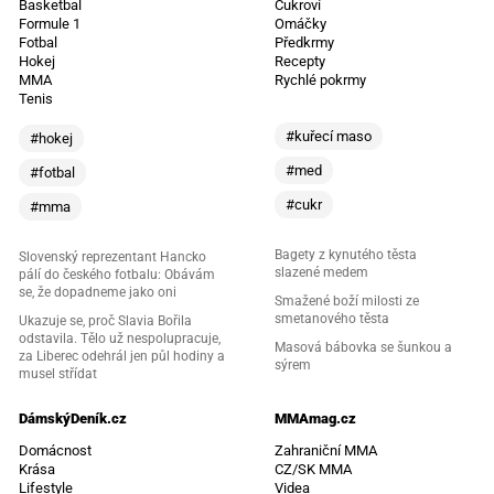
Basketbal
Cukroví
Formule 1
Omáčky
Fotbal
Předkrmy
Hokej
Recepty
MMA
Rychlé pokrmy
Tenis
#kuřecí maso
#hokej
#med
#fotbal
#cukr
#mma
Bagety z kynutého těsta
Slovenský reprezentant Hancko
slazené medem
pálí do českého fotbalu: Obávám
se, že dopadneme jako oni
Smažené boží milosti ze
smetanového těsta
Ukazuje se, proč Slavia Bořila
odstavila. Tělo už nespolupracuje,
Masová bábovka se šunkou a
za Liberec odehrál jen půl hodiny a
sýrem
musel střídat
DámskýDeník.cz
MMAmag.cz
Domácnost
Zahraniční MMA
Krása
CZ/SK MMA
Lifestyle
Videa