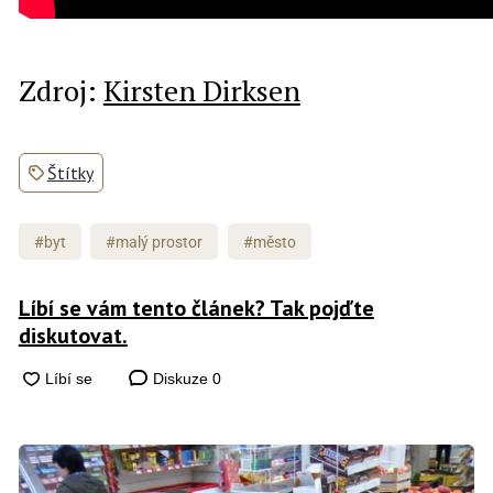
Zdroj:
Kirsten Dirksen
Štítky
#byt
#malý prostor
#město
Líbí se vám tento článek? Tak pojďte
diskutovat.
Diskuze
0