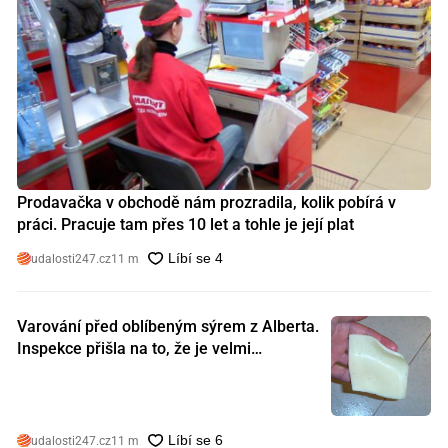
Prodavačka v obchodě nám prozradila, kolik pobírá v
práci. Pracuje tam přes 10 let a tohle je její plat
udalosti247.cz
11 m
Varování před oblíbeným sýrem z Alberta.
Inspekce přišla na to, že je velmi
nebezpečný. Koupili jste si ho také?
udalosti247.cz
11 m