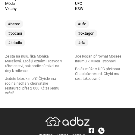
Móda
UFC
Vztahy
KSW
#herec
#ufc
#počasí
#oktagon
#letadlo
#rfa
Ze sta na nulu, říká Monika
Joe Rogan přirovnal Mosese
Marešová. Leoš jí oznámil rozvod v
Itaumu k Mikeu Tysonovi
těhotenství, pak podle ní mizel na
Polák může v UFC překonat
dny k milence
Chabibův rekord. Chybí mu
Jedete letos k moři? Čtyřčlenná
šest takedownů
rodina nechá v chorvatské
restauraci přes 2 000 Kč za jednu
večeři
Redakce
Kariéra
Kontakt