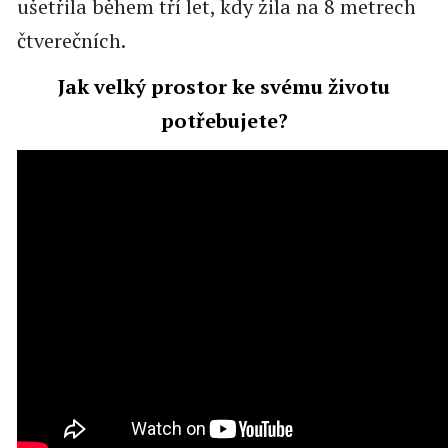
ušetřila během tří let, kdy žila na 8 metrech
čtverečních.
Jak velký prostor ke svému životu
potřebujete?