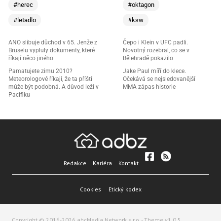
#herec
#oktagon
#letadlo
#ksw
ANO slibuje důchod v 65. Jenže z
Čepo i Klein v UFC padli.
Bruselu vypluly dokumenty, které
Novotný rozebral, co se v
říkají něco jiného
Bělehradě pokazilo
Pamatujete zimu 2010?
Jake Paul míří do klece.
Meteorologové říkají, že ta příští
Očekává se nejsledovanější
může být podobná. A důvod leží v
MMA zápas historie
Pacifiku
Redakce
Kariéra
Kontakt
Cookies
Etický kodex
Copyright © 2016-2026 abcMedia Network s.r.o. - Theme v1.0.5