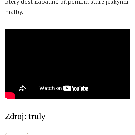
který dost nápadně připomíná staré jeskynní
malby.
Zdroj:
truly