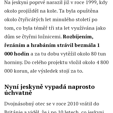
Na jeskyni poprvé narazil již v roce 1999, kdy
okolo projížděl na kole. Ta byla opuštěna
okolo čtyřicátých let minulého století po
tom, co byla téměř tři sta let využívána jako
dům se čtyřmi ložnicemi.
Rozbíjením,
řezáním a hrabáním strávil bezmála 1
000 hodin
a za tu dobu vytěžil okolo 80 tun
horniny. Do celého projektu vložil okolo 4 800
000 korun, ale výsledek stojí za to.
Nyní jeskyně vypadá naprosto
úchvatně
Dvojnásobný otec se v roce 2010 vrátil do
Británie a viděl, že i po 10 letech, co jeskyni