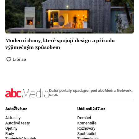
Moderní domy, které spojují design a přírodu
výjimečným způsobem
Další portály spadající pod abcMedia Network,
s.r.o.
AutoŽivě.cz
Události247.cz
Aktuality
Domácí
Autoživě testy
Komentáře
Ojetiny
Rozhovory
Rady
Spotřebitel
Technický koutek
Technologie