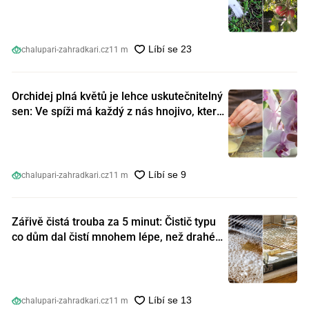
ním nešetřit
chalupari-zahradkari.cz
11 m
Orchidej plná květů je lehce uskutečnitelný
sen: Ve spíži má každý z nás hnojivo, které
orchideje nakopnou jako nic předtím
chalupari-zahradkari.cz
11 m
Zářivě čistá trouba za 5 minut: Čistič typu
co dům dal čistí mnohem lépe, než drahé
speciální prostředky
chalupari-zahradkari.cz
11 m