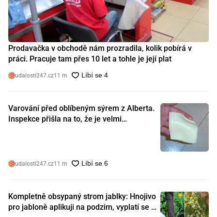
Prodavačka v obchodě nám prozradila, kolik pobírá v
práci. Pracuje tam přes 10 let a tohle je její plat
udalosti247.cz
11 m
Varování před oblíbeným sýrem z Alberta.
Inspekce přišla na to, že je velmi
nebezpečný. Koupili jste si ho také?
udalosti247.cz
11 m
Kompletně obsypaný strom jablky: Hnojivo
pro jabloně aplikuji na podzim, vyplatí se s