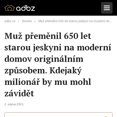
adbz.cz
Stavba
Muž přeměnil 650 let starou jeskyni na moderní domov originálním způsobem. Kdejaký milionář by mu mohl závidět
Muž přeměnil 650 let
starou jeskyni na moderní
domov originálním
způsobem. Kdejaký
milionář by mu mohl
závidět
2. srpna 2021