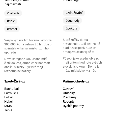
Zajímavosti
#zdražování
#nehoda
#důchody
#řidič
#pokuta
#motor
Staré knížky doma
Vespa vydává limitovanou edici za
nevyhazujte. Češi teď za ně
300 000 Kč na oslavu 80 let. Jde o
platí hezké peníze. Jejich
sběratelský kalkul místo jízdního
prodejem se dá vydělat
upgradu
Působí jako všední obrazy,
Nová kategorie kol? Jedna míří
mají přitom hodnotu vyšších
čistě do lesa, druhá chce nahradit
stovek tisíc korun. Doma je
dnešní silničky. Cyklisté mají
může mít kdokoliv z nás
rozporuplné názory
SportyŽivě.cz
Vařímedobroty.cz
Basketbal
Cukroví
Formule 1
Omáčky
Fotbal
Předkrmy
Hokej
Recepty
MMA
Rychlé pokrmy
Tenis