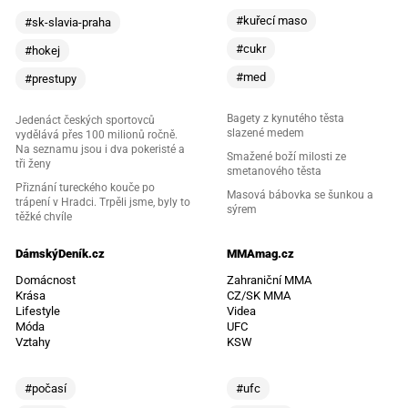
#kuřecí maso
#sk-slavia-praha
#cukr
#hokej
#med
#prestupy
Bagety z kynutého těsta
Jedenáct českých sportovců
slazené medem
vydělává přes 100 milionů ročně.
Na seznamu jsou i dva pokeristé a
Smažené boží milosti ze
tři ženy
smetanového těsta
Přiznání tureckého kouče po
Masová bábovka se šunkou a
trápení v Hradci. Trpěli jsme, byly to
sýrem
těžké chvíle
DámskýDeník.cz
MMAmag.cz
Domácnost
Zahraniční MMA
Krása
CZ/SK MMA
Lifestyle
Videa
Móda
UFC
Vztahy
KSW
#počasí
#ufc