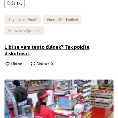
Štítky
#bydlení v přírodě
#netradiční bydlení
#stavba svépomocí
Líbí se vám tento článek? Tak pojďte
diskutovat.
Diskuze
0