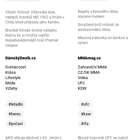
Bagety z kynutého těsta
Viliam Schrojf: žižkovský kluk,
slazené medem
nejlepší brankář MS 1962 a finále v
Chile, které přepsaly jeho kariéru
Smažené boží milosti ze
smetanového těsta
Brankář Kinský dostal nálepku,
kterou by si možná nepřál.
Masová bábovka se šunkou a
Nejsebevědomější hráč Premier
sýrem
League
DámskýDeník.cz
MMAmag.cz
Domácnost
Zahraniční MMA
Krása
CZ/SK MMA
Lifestyle
Videa
Móda
UFC
Vztahy
KSW
#letadlo
#ufc
#herec
#ksw
#počasí
#rfa
ANO slibuje důchod v 65. Jenže z
Bývalý bojovník UFC se nabízí