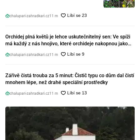
chalupari-zahradkari.cz
11 m
Orchidej plná květů je lehce uskutečnitelný sen: Ve spíži
má každý z nás hnojivo, které orchideje nakopnou jako
nic předtím
chalupari-zahradkari.cz
11 m
Zářivě čistá trouba za 5 minut: Čistič typu co dům dal čistí
mnohem lépe, než drahé speciální prostředky
chalupari-zahradkari.cz
11 m