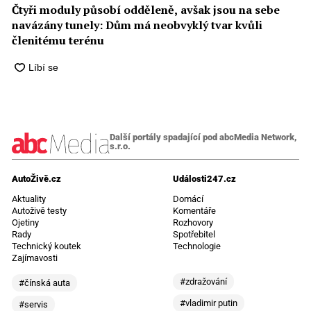
Čtyři moduly působí odděleně, avšak jsou na sebe
navázány tunely: Dům má neobvyklý tvar kvůli
členitému terénu
Další portály spadající pod abcMedia Network,
s.r.o.
AutoŽivě.cz
Události247.cz
Aktuality
Domácí
Autoživě testy
Komentáře
Ojetiny
Rozhovory
Rady
Spotřebitel
Technický koutek
Technologie
Zajímavosti
#zdražování
#čínská auta
#vladimir putin
#servis