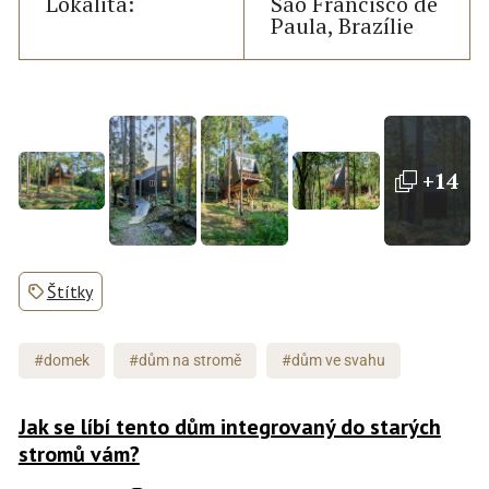
Lokalita:
São Francisco de
Paula, Brazílie
+14
Štítky
#domek
#dům na stromě
#dům ve svahu
Jak se líbí tento dům integrovaný do starých
stromů vám?