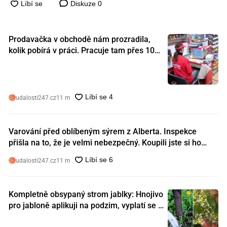
Diskuze
0
Prodavačka v obchodě nám prozradila,
kolik pobírá v práci. Pracuje tam přes 10
let a tohle je její plat
udalosti247.cz
11 m
Varování před oblíbeným sýrem z Alberta. Inspekce
přišla na to, že je velmi nebezpečný. Koupili jste si ho
také?
udalosti247.cz
11 m
Kompletně obsypaný strom jablky: Hnojivo
pro jabloně aplikuji na podzim, vyplatí se s
ním nešetřit