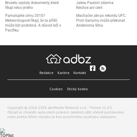
Bruselu vypluly dokumenty, které
Jakeu Paulovi zdarma.
říkají něco jiného
Nechce ani cent
Pamatujete zimu 2010?
Machačev jde po rekordu UFC.
Meteorologové říkají, že ta příští
Proti Garrymu může překonat
může být podobná. A důvod leží v
Andersona Silvu
Pacifiku
Redakce
Kariéra
Kontakt
Cookies
Etický kodex
Copyright © 2016-2026 abcMedia Network s.r.o. - Theme v1.0.5
Obsah je chráněn autorským právem. Jakékoli užití včetně publikování
nebo jiného šíření obsahu je bez písemného souhlasu zakázano.