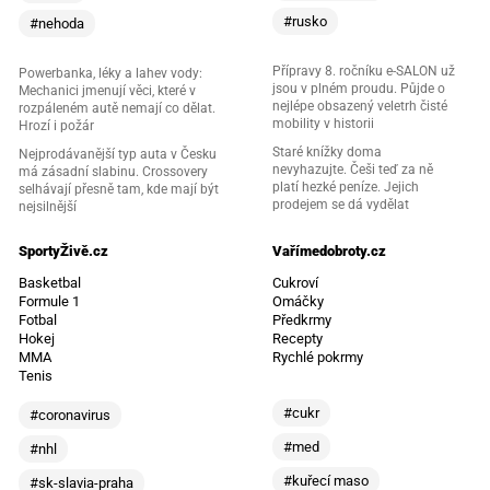
#rusko
#nehoda
Přípravy 8. ročníku e-SALON už
Powerbanka, léky a lahev vody:
jsou v plném proudu. Půjde o
Mechanici jmenují věci, které v
nejlépe obsazený veletrh čisté
rozpáleném autě nemají co dělat.
mobility v historii
Hrozí i požár
Staré knížky doma
Nejprodávanější typ auta v Česku
nevyhazujte. Češi teď za ně
má zásadní slabinu. Crossovery
platí hezké peníze. Jejich
selhávají přesně tam, kde mají být
prodejem se dá vydělat
nejsilnější
SportyŽivě.cz
Vařímedobroty.cz
Basketbal
Cukroví
Formule 1
Omáčky
Fotbal
Předkrmy
Hokej
Recepty
MMA
Rychlé pokrmy
Tenis
#cukr
#coronavirus
#med
#nhl
#kuřecí maso
#sk-slavia-praha