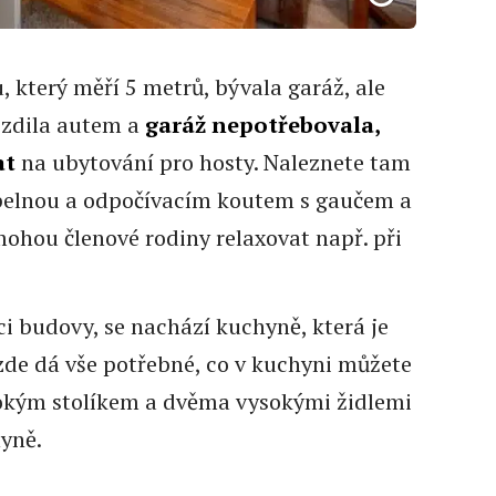
 který měří 5 metrů, bývala garáž, ale
ezdila autem a
garáž nepotřebovala,
at
na ubytování pro hosty. Naleznete tam
upelnou a odpočívacím koutem s gaučem a
hou členové rodiny relaxovat např. při
 budovy, se nachází kuchyně, která je
zde dá vše potřebné, co v kuchyni můžete
ysokým stolíkem a dvěma vysokými židlemi
hyně.