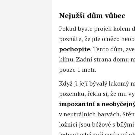
Nejužší dům vůbec
Pokud byste projeli kolem do
poznáte, že jde o něco neob
pochopíte
. Tento dům, zv
klínu. Zadní strana domu m
pouze 1 metr.
Když ji její bývalý lakomý
pozemku, řekla si, že mu vy
impozantní a neobyčejn
v neutrálních barvách. Stěn
ložnici jsou béžové s bílým
Jednoduché zařízení a výzd