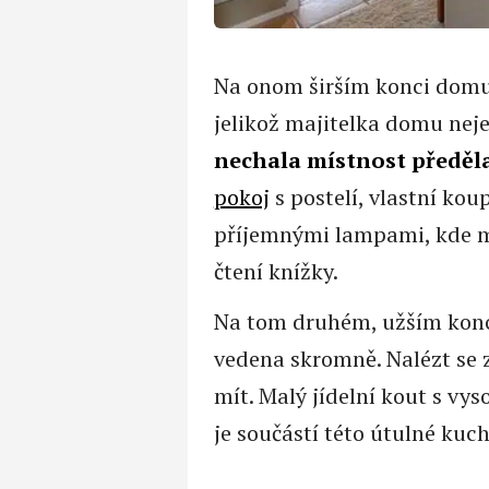
Na onom širším konci domu,
jelikož majitelka domu nej
nechala místnost předěl
pokoj
s postelí, vlastní ko
příjemnými lampami, kde mo
čtení knížky.
Na tom druhém, užším konci
vedena skromně. Nalézt se 
mít. Malý jídelní kout s v
je součástí této útulné kuc