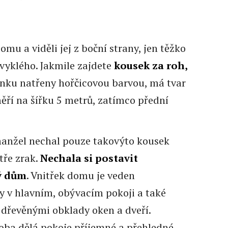
mu a viděli jej z boční strany, jen těžko
vyklého. Jakmile zajdete
kousek za roh,
enku natřeny hořčicovou barvou, má tvar
ěří na šířku 5 metrů, zatímco přední
 manžel nechal pouze takovýto kousek
tře zrak.
Nechala si postavit
ý dům
. Vnitřek domu je veden
y v hlavním, obývacím pokoji a také
i dřevěnými obklady oken a dveří.
oba dělá pokoje příjemné a přehledné.