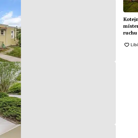
Kotej
míste
ruchu 
stave