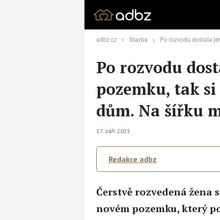
adbz.cz
Stavba
Po rozvodu dostala jen úzkou část pozemku, ta
Po rozvodu dost
pozemku, tak si
dům. Na šířku 
17. září 2025
Redakce adbz
Čerstvě rozvedená žena s
novém pozemku, který po