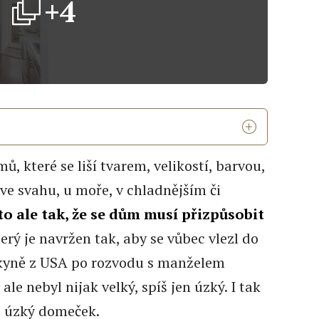
+4
, které se liší tvarem, velikostí, barvou,
ve svahu, u moře, v chladnějším či
 to ale tak, že se dům musí přizpůsobit
terý je navržen tak, aby se vůbec vlezl do
kyně z USA po rozvodu s manželem
ale nebyl nijak velký, spíš jen úzký. I tak
i úzký domeček.