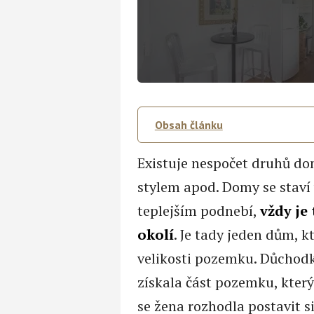
Obsah článku
Existuje nespočet druhů domů
stylem apod. Domy se staví 
teplejším podnebí,
vždy je
okolí
. Je tady jeden dům, k
velikosti pozemku. Důchod
získala část pozemku, který 
se žena rozhodla postavit s