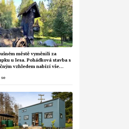
 rušném městě vyměnili za
upku u lesa. Pohádková stavba s
ečným vzhledem nabízí vše
bné k životu