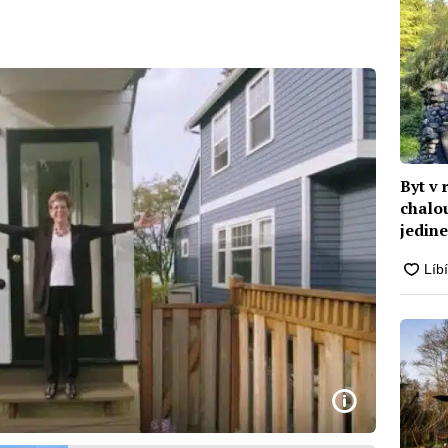
Byt v
chalo
jedin
potře