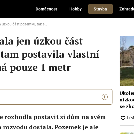
Domácnost
Hobby
Stavba
Zahrad
k si tam postavila vlastní dům. Na šířku má pouze 1 metr
ala jen úzkou část
 tam postavila vlastní
má pouze 1 metr
Úkole
nízko
se zho
e rozhodla postavit si dům na svém
 rozvodu dostala. Pozemek je ale