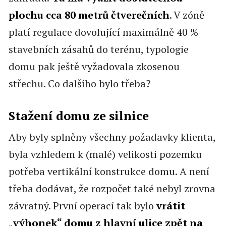
plochu cca 80 metrů čtverečních
. V zóně
platí regulace dovolující maximálně 40 %
stavebních zásahů do terénu, typologie
domu pak ještě vyžadovala zkosenou
střechu. Co dalšího bylo třeba?
Stažení domu ze silnice
Aby byly splněny všechny požadavky klienta,
byla vzhledem k (malé) velikosti pozemku
potřeba vertikální konstrukce domu. A není
třeba dodávat, že rozpočet také nebyl zrovna
závratný. První operací tak bylo
vrátit
„
výhonek“ domu z hlavní ulice zpět na