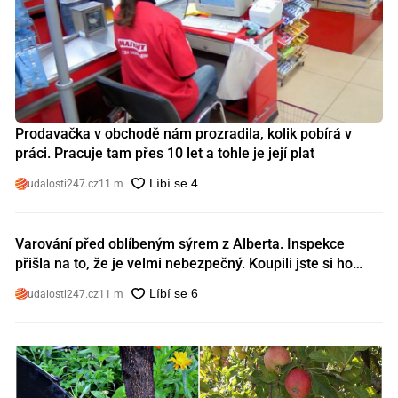
Prodavačka v obchodě nám prozradila, kolik pobírá v
práci. Pracuje tam přes 10 let a tohle je její plat
udalosti247.cz
11 m
Varování před oblíbeným sýrem z Alberta. Inspekce
přišla na to, že je velmi nebezpečný. Koupili jste si ho
také?
udalosti247.cz
11 m