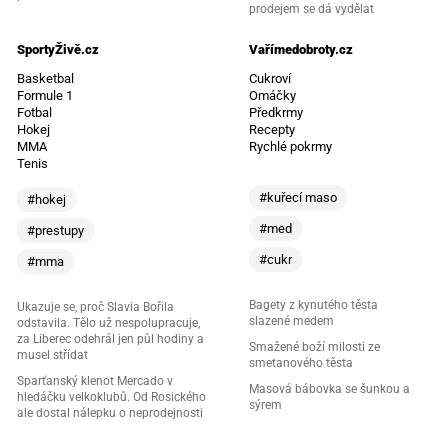
prodejem se dá vydělat
SportyŽivě.cz
Vařímedobroty.cz
Basketbal
Cukroví
Formule 1
Omáčky
Fotbal
Předkrmy
Hokej
Recepty
MMA
Rychlé pokrmy
Tenis
#kuřecí maso
#hokej
#med
#prestupy
#cukr
#mma
Bagety z kynutého těsta
Ukazuje se, proč Slavia Bořila
slazené medem
odstavila. Tělo už nespolupracuje,
za Liberec odehrál jen půl hodiny a
Smažené boží milosti ze
musel střídat
smetanového těsta
Sparťanský klenot Mercado v
Masová bábovka se šunkou a
hledáčku velkoklubů. Od Rosického
sýrem
ale dostal nálepku o neprodejnosti