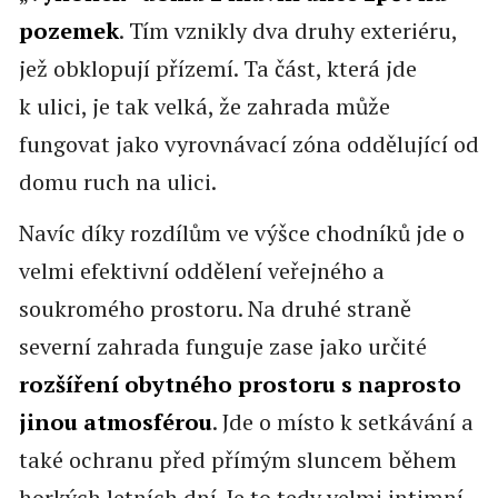
pozemek
. Tím vznikly dva druhy exteriéru,
jež obklopují přízemí. Ta část, která jde
k ulici, je tak velká, že zahrada může
fungovat jako vyrovnávací zóna oddělující od
domu ruch na ulici.
Navíc díky rozdílům ve výšce chodníků jde o
velmi efektivní oddělení veřejného a
soukromého prostoru. Na druhé straně
severní zahrada funguje zase jako určité
rozšíření obytného prostoru s
naprosto
jinou atmosférou
. Jde o místo k setkávání a
také ochranu před přímým sluncem během
horkých letních dní. Je to tedy velmi intimní