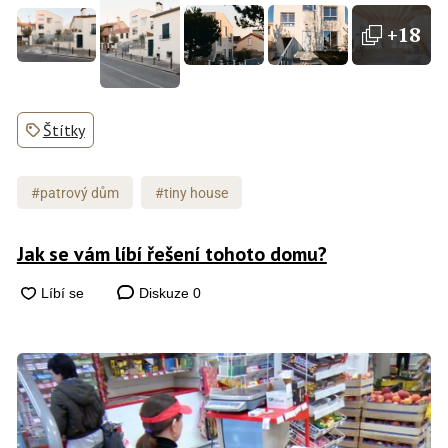
+18
Štítky
#patrový dům
#tiny house
Jak se vám líbí řešení tohoto domu?
Diskuze
0