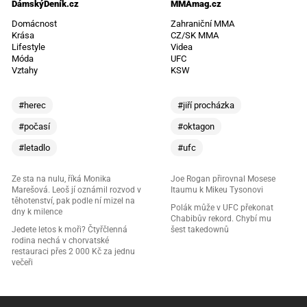
DámskýDeník.cz
MMAmag.cz
Domácnost
Zahraniční MMA
Krása
CZ/SK MMA
Lifestyle
Videa
Móda
UFC
Vztahy
KSW
#herec
#jiří procházka
#počasí
#oktagon
#letadlo
#ufc
Ze sta na nulu, říká Monika
Joe Rogan přirovnal Mosese
Marešová. Leoš jí oznámil rozvod v
Itaumu k Mikeu Tysonovi
těhotenství, pak podle ní mizel na
Polák může v UFC překonat
dny k milence
Chabibův rekord. Chybí mu
Jedete letos k moři? Čtyřčlenná
šest takedownů
rodina nechá v chorvatské
restauraci přes 2 000 Kč za jednu
večeři