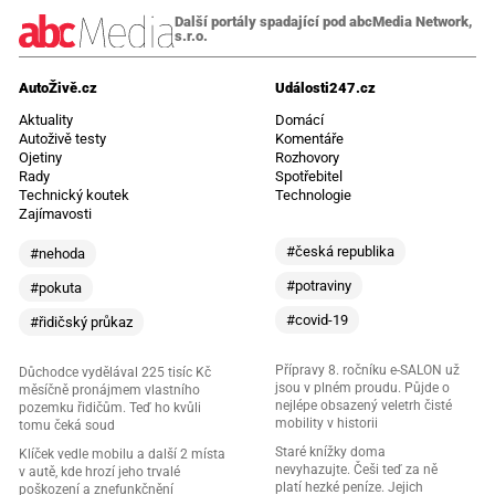
Další portály spadající pod abcMedia Network,
s.r.o.
AutoŽivě.cz
Události247.cz
Aktuality
Domácí
Autoživě testy
Komentáře
Ojetiny
Rozhovory
Rady
Spotřebitel
Technický koutek
Technologie
Zajímavosti
#česká republika
#nehoda
#potraviny
#pokuta
#covid-19
#řidičský průkaz
Přípravy 8. ročníku e-SALON už
Důchodce vydělával 225 tisíc Kč
jsou v plném proudu. Půjde o
měsíčně pronájmem vlastního
nejlépe obsazený veletrh čisté
pozemku řidičům. Teď ho kvůli
mobility v historii
tomu čeká soud
Staré knížky doma
Klíček vedle mobilu a další 2 místa
nevyhazujte. Češi teď za ně
v autě, kde hrozí jeho trvalé
platí hezké peníze. Jejich
poškození a znefunkčnění