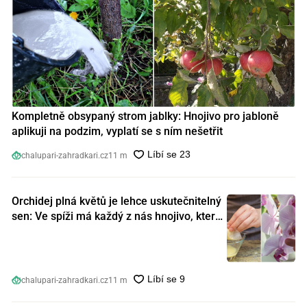
Kompletně obsypaný strom jablky: Hnojivo pro jabloně
aplikuji na podzim, vyplatí se s ním nešetřit
chalupari-zahradkari.cz
11 m
Orchidej plná květů je lehce uskutečnitelný
sen: Ve spíži má každý z nás hnojivo, které
orchideje nakopnou jako nic předtím
chalupari-zahradkari.cz
11 m