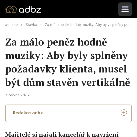
adbz.cz
Stavba
Za málo peněz hodně muziky: Aby byly splněny požadavky klienta, musel být dům stavěn vertikálně
Za málo peněz hodně
muziky: Aby byly splněny
požadavky klienta, musel
být dům stavěn vertikálně
7. června 2023
Redakce adbz
Majitelé si najali kancelář k navržení