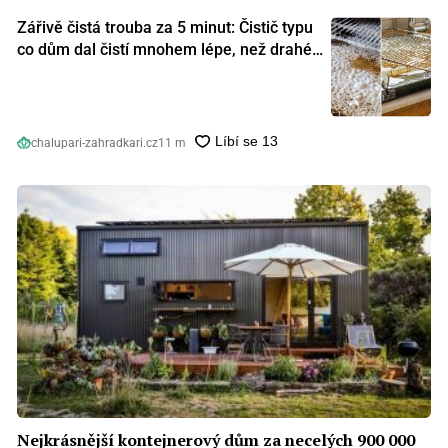
Zářivě čistá trouba za 5 minut: Čistič typu
co dům dal čistí mnohem lépe, než drahé
speciální prostředky
chalupari-zahradkari.cz
11 m
Nejkrásnější kontejnerový dům za necelých 900 000