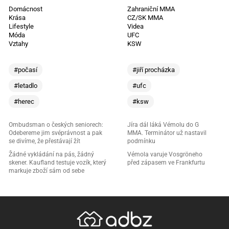
Domácnost
Zahraniční MMA
Krása
CZ/SK MMA
Lifestyle
Videa
Móda
UFC
Vztahy
KSW
#počasí
#jiří procházka
#letadlo
#ufc
#herec
#ksw
Ombudsman o českých seniorech:
Jíra dál láká Vémolu do G
Odebereme jim svéprávnost a pak
MMA. Terminátor už nastavil
se divíme, že přestávají žít
podmínku
Žádné vykládání na pás, žádný
Vémola varuje Vosgröneho
skener. Kaufland testuje vozík, který
před zápasem ve Frankfurtu
markuje zboží sám od sebe