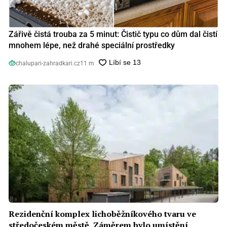
Zářivě čistá trouba za 5 minut: Čistič typu co dům dal čistí
mnohem lépe, než drahé speciální prostředky
chalupari-zahradkari.cz
11 m
Rezidenční komplex lichoběžníkového tvaru ve
středočeském městě. Záměrem bylo umístění