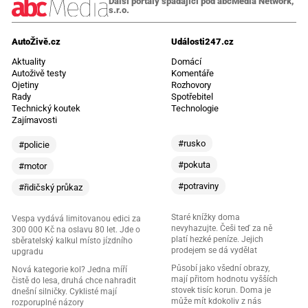
Další portály spadající pod abcMedia Network,
s.r.o.
AutoŽivě.cz
Události247.cz
Aktuality
Domácí
Autoživě testy
Komentáře
Ojetiny
Rozhovory
Rady
Spotřebitel
Technický koutek
Technologie
Zajímavosti
#rusko
#policie
#pokuta
#motor
#potraviny
#řidičský průkaz
Staré knížky doma
Vespa vydává limitovanou edici za
nevyhazujte. Češi teď za ně
300 000 Kč na oslavu 80 let. Jde o
platí hezké peníze. Jejich
sběratelský kalkul místo jízdního
prodejem se dá vydělat
upgradu
Působí jako všední obrazy,
Nová kategorie kol? Jedna míří
mají přitom hodnotu vyšších
čistě do lesa, druhá chce nahradit
stovek tisíc korun. Doma je
dnešní silničky. Cyklisté mají
může mít kdokoliv z nás
rozporuplné názory