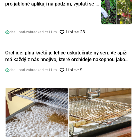
pro jabloně aplikuji na podzim, vyplatí se s
ním nešetřit
chalupari-zahradkari.cz
11 m
Orchidej plná květů je lehce uskutečnitelný sen: Ve spíži
má každý z nás hnojivo, které orchideje nakopnou jako
nic předtím
chalupari-zahradkari.cz
11 m