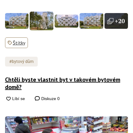
+20
Štítky
#bytový dům
Chtěli byste vlastnit byt v takovém bytovém
domě?
Diskuze
0