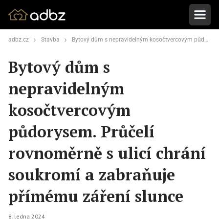
adbz.cz
Stavba
Bytový dům s nepravidelným kosočtvercovým půdorysem. Průčelí rovnoměrně s ulicí chrání soukromí a zabraňuje přímému záření slunce
Bytový dům s
nepravidelným
kosočtvercovým
půdorysem. Průčelí
rovnoměrně s ulicí chrání
soukromí a zabraňuje
přímému záření slunce
8. ledna 2024