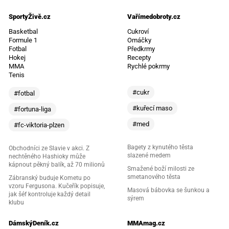
SportyŽivě.cz
Vařímedobroty.cz
Basketbal
Cukroví
Formule 1
Omáčky
Fotbal
Předkrmy
Hokej
Recepty
MMA
Rychlé pokrmy
Tenis
#cukr
#fotbal
#kuřecí maso
#fortuna-liga
#med
#fc-viktoria-plzen
Bagety z kynutého těsta
Obchodníci ze Slavie v akci. Z
slazené medem
nechtěného Hashioky může
kápnout pěkný balík, až 70 milionů
Smažené boží milosti ze
smetanového těsta
Zábranský buduje Kometu po
vzoru Fergusona. Kučeřík popisuje,
Masová bábovka se šunkou a
jak šéf kontroluje každý detail
sýrem
klubu
DámskýDeník.cz
MMAmag.cz