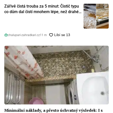
Zářivě čistá trouba za 5 minut: Čistič typu
co dům dal čistí mnohem lépe, než drahé
speciální prostředky
chalupari-zahradkari.cz
11 m
Minimální náklady, a přesto úchvatný výsledek: I s