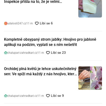
Inspekce přišla na to, že je velmi
nebezpečný. Koupili jste si ho také?
udalosti247.cz
11 m
Kompletně obsypaný strom jablky: Hnojivo pro jabloně
aplikuji na podzim, vyplatí se s ním nešetřit
chalupari-zahradkari.cz
11 m
Orchidej plná květů je lehce uskutečnitelný
sen: Ve spíži má každý z nás hnojivo, které
orchideje nakopnou jako nic předtím
chalupari-zahradkari.cz
11 m