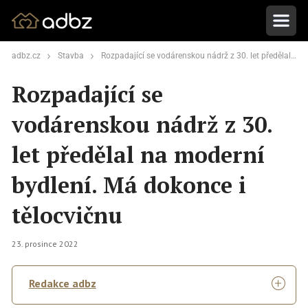
adbz.cz
Stavba
Rozpadající se vodárenskou nádrž z 30. let předělal na moderní bydlení. Má dokonce i tělocvičnu
Rozpadající se
vodárenskou nádrž z 30.
let předělal na moderní
bydlení. Má dokonce i
tělocvičnu
23. prosince 2022
Redakce adbz