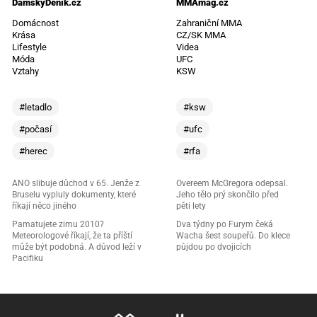
DámskýDeník.cz
MMAmag.cz
Domácnost
Zahraniční MMA
Krása
CZ/SK MMA
Lifestyle
Videa
Móda
UFC
Vztahy
KSW
#letadlo
#ksw
#počasí
#ufc
#herec
#rfa
ANO slibuje důchod v 65. Jenže z
Overeem McGregora odepsal.
Bruselu vypluly dokumenty, které
Jeho tělo prý skončilo před
říkají něco jiného
pěti lety
Pamatujete zimu 2010?
Dva týdny po Furym čeká
Meteorologové říkají, že ta příští
Wacha šest soupeřů. Do klece
může být podobná. A důvod leží v
půjdou po dvojicích
Pacifiku