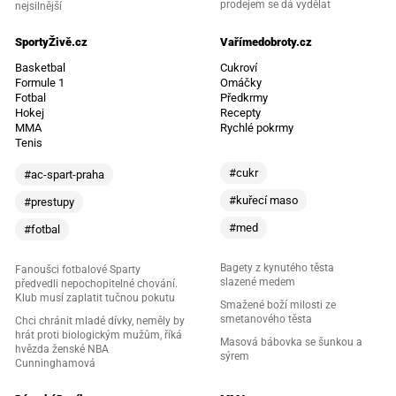
prodejem se dá vydělat
nejsilnější
SportyŽivě.cz
Vařímedobroty.cz
Basketbal
Cukroví
Formule 1
Omáčky
Fotbal
Předkrmy
Hokej
Recepty
MMA
Rychlé pokrmy
Tenis
#cukr
#ac-spart-praha
#kuřecí maso
#prestupy
#med
#fotbal
Bagety z kynutého těsta
Fanoušci fotbalové Sparty
slazené medem
předvedli nepochopitelné chování.
Klub musí zaplatit tučnou pokutu
Smažené boží milosti ze
smetanového těsta
Chci chránit mladé dívky, neměly by
hrát proti biologickým mužům, říká
Masová bábovka se šunkou a
hvězda ženské NBA
sýrem
Cunninghamová