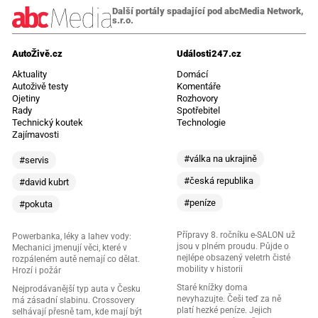
Další portály spadající pod abcMedia Network,
s.r.o.
AutoŽivě.cz
Události247.cz
Aktuality
Domácí
Autoživě testy
Komentáře
Ojetiny
Rozhovory
Rady
Spotřebitel
Technický koutek
Technologie
Zajímavosti
#válka na ukrajině
#servis
#česká republika
#david kubrt
#peníze
#pokuta
Přípravy 8. ročníku e-SALON už
Powerbanka, léky a lahev vody:
jsou v plném proudu. Půjde o
Mechanici jmenují věci, které v
nejlépe obsazený veletrh čisté
rozpáleném autě nemají co dělat.
mobility v historii
Hrozí i požár
Staré knížky doma
Nejprodávanější typ auta v Česku
nevyhazujte. Češi teď za ně
má zásadní slabinu. Crossovery
platí hezké peníze. Jejich
selhávají přesně tam, kde mají být