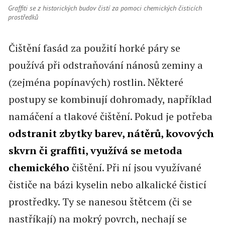
Graffiti se z historických budov čistí za pomoci chemických čisticích
prostředků
Čištění fasád za použití horké páry se
používá při odstraňování nánosů zeminy a
(zejména popínavých) rostlin. Některé
postupy se kombinují dohromady, například
namáčení a tlakové čištění. Pokud je potřeba
odstranit zbytky barev, nátěrů, kovových
skvrn či graffiti, využívá se metoda
chemického
čištění. Při ní jsou využívané
čističe na bázi kyselin nebo alkalické čisticí
prostředky. Ty se nanesou štětcem (či se
nastříkají) na mokrý povrch, nechají se