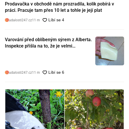
Prodavačka v obchodě nám prozradila, kolik pobírá v
práci. Pracuje tam přes 10 let a tohle je její plat
udalosti247.cz
11 m
Varování před oblíbeným sýrem z Alberta.
Inspekce přišla na to, že je velmi
nebezpečný. Koupili jste si ho také?
udalosti247.cz
11 m