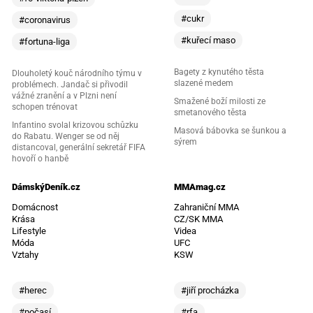
#cukr
#coronavirus
#kuřecí maso
#fortuna-liga
Bagety z kynutého těsta
Dlouholetý kouč národního týmu v
slazené medem
problémech. Jandač si přivodil
vážné zranění a v Plzni není
Smažené boží milosti ze
schopen trénovat
smetanového těsta
Infantino svolal krizovou schůzku
Masová bábovka se šunkou a
do Rabatu. Wenger se od něj
sýrem
distancoval, generální sekretář FIFA
hovoří o hanbě
DámskýDeník.cz
MMAmag.cz
Domácnost
Zahraniční MMA
Krása
CZ/SK MMA
Lifestyle
Videa
Móda
UFC
Vztahy
KSW
#herec
#jiří procházka
#počasí
#rfa