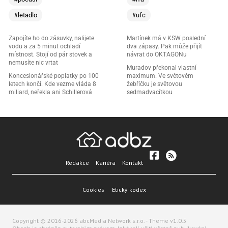
#letadlo
#ufc
Zapojíte ho do zásuvky, nalijete
Martínek má v KSW poslední
vodu a za 5 minut ochladí
dva zápasy. Pak může přijít
místnost. Stojí od pár stovek a
návrat do OKTAGONu
nemusíte nic vrtat
Muradov překonal vlastní
Koncesionářské poplatky po 100
maximum. Ve světovém
letech končí. Kde vezme vláda 8
žebříčku je světovou
miliard, neřekla ani Schillerová
sedmadvacítkou
Redakce
Kariéra
Kontakt
Cookies
Etický kodex
Copyright © 2016-2026 abcMedia Network s.r.o. - Theme v1.0.5