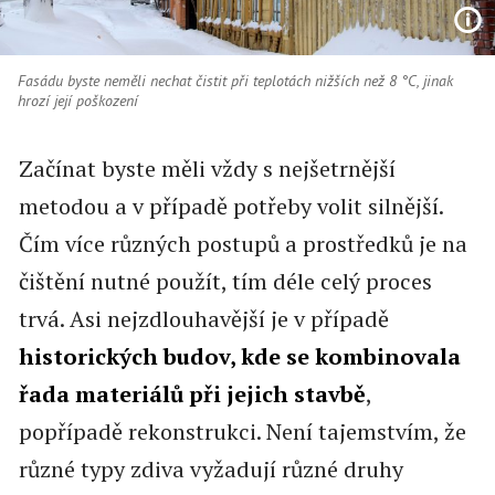
Fasádu byste neměli nechat čistit při teplotách nižších než 8 °C, jinak
hrozí její poškození
Začínat byste měli vždy s nejšetrnější
metodou a v případě potřeby volit silnější.
Čím více různých postupů a prostředků je na
čištění nutné použít, tím déle celý proces
trvá. Asi nejzdlouhavější je v případě
historických budov, kde se kombinovala
řada materiálů při jejich stavbě
,
popřípadě rekonstrukci. Není tajemstvím, že
různé typy zdiva vyžadují různé druhy