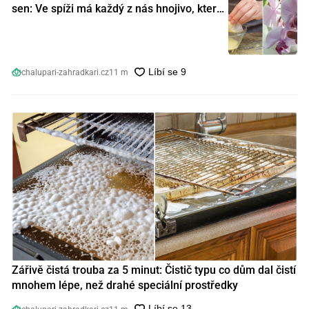
sen: Ve spíži má každý z nás hnojivo, které
orchideje nakopnou jako nic předtím
chalupari-zahradkari.cz
11 m
Zářivě čistá trouba za 5 minut: Čistič typu co dům dal čistí
mnohem lépe, než drahé speciální prostředky