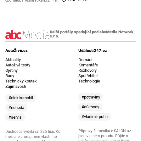
chalupari-zahradkari.cz
11 m
Další portály spadající pod abcMedia Network,
s.r.o.
AutoŽivě.cz
Události247.cz
Aktuality
Domácí
Autoživě testy
Komentáře
Ojetiny
Rozhovory
Rady
Spotřebitel
Technický koutek
Technologie
Zajímavosti
#potraviny
#elektromobil
#důchody
#nehoda
#vladimir putin
#servis
Přípravy 8. ročníku e-SALON už
Důchodce vydělával 225 tisíc Kč
jsou v plném proudu. Půjde o
měsíčně pronájmem vlastního