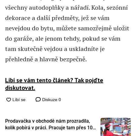
všechny autodoplňky a nářadí. Kola, sezónní
dekorace a další předměty, jež se vám
nevejdou do bytu, můžete samozřejmě uložit
do garáže, ale jenom tehdy, pokud se vám
tam skutečně vejdou a uskladníte je
přehledně a hlavně bezpečně.
Líbí se vám tento článek? Tak pojďte
diskutovat.
Diskuze
0
Prodavačka v obchodě nám prozradila,
kolik pobírá v práci. Pracuje tam přes 10
let a tohle je její plat