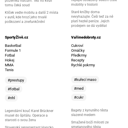
nejlépe obsazený veletrh čisté
pozemku řidičům. Teď ho kvůli
mobility v historii
tomu čeká soud
Staré knížky doma
Klíček vedle mobilu a další 2 místa
nevyhazujte. Češi teď za ně
v autě, kde hrozí jeho trvalé
platí hezké peníze. Jejich
poškození a znefunkčnění
prodejem se dá vydělat
SportyŽivě.cz
Vařímedobroty.cz
Basketbal
Cukroví
Formule 1
Omáčky
Fotbal
Předkrmy
Hokej
Recepty
MMA
Rychlé pokrmy
Tenis
#kuřecí maso
#prestupy
#med
#fotbal
#cukr
#nhl
Bagety z kynutého těsta
Legendární kouč Karel Brückner
slazené medem
musel do špitálu. Operace a
starosti o svou ženu
Smažené boží milosti ze
smetanového těsta
Slovenský reprezentant Hancko