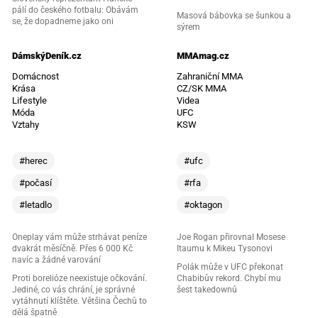
pálí do českého fotbalu: Obávám
Masová bábovka se šunkou a
se, že dopadneme jako oni
sýrem
DámskýDeník.cz
MMAmag.cz
Domácnost
Zahraniční MMA
Krása
CZ/SK MMA
Lifestyle
Videa
Móda
UFC
Vztahy
KSW
#herec
#ufc
#počasí
#rfa
#letadlo
#oktagon
Oneplay vám může strhávat peníze
Joe Rogan přirovnal Mosese
dvakrát měsíčně. Přes 6 000 Kč
Itaumu k Mikeu Tysonovi
navíc a žádné varování
Polák může v UFC překonat
Proti borelióze neexistuje očkování.
Chabibův rekord. Chybí mu
Jediné, co vás chrání, je správné
šest takedownů
vytáhnutí klíštěte. Většina Čechů to
dělá špatně