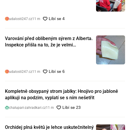
udalosti247.cz
11 m
Varování před oblíbeným sýrem z Alberta.
Inspekce přišla na to, že je velmi
nebezpečný. Koupili jste si ho také?
udalosti247.cz
11 m
Kompletně obsypaný strom jablky: Hnojivo pro jabloně
aplikuji na podzim, vyplatí se s ním nešetřit
chalupari-zahradkari.cz
11 m
Orchidej plná květů je lehce uskutečnitelný