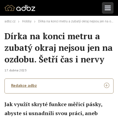
adbz.cz
Hobby
Dírka na konci metru a zubatý okraj nejsou jen na ozdobu. Šetří čas i nervy
Dírka na konci metru a
zubatý okraj nejsou jen na
ozdobu. Šetří čas i nervy
17. dubna 2023
Redakce adbz
Jak využít skryté funkce měřicí pásky,
abyste si usnadnili svou práci, aneb