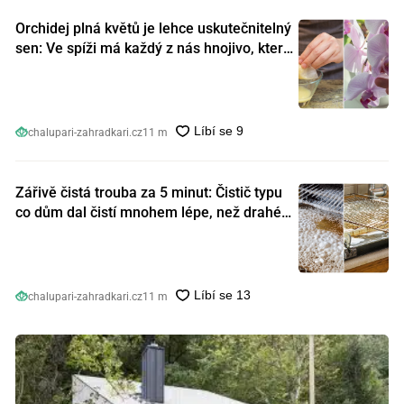
Orchidej plná květů je lehce uskutečnitelný
sen: Ve spíži má každý z nás hnojivo, které
orchideje nakopnou jako nic předtím
chalupari-zahradkari.cz
11 m
Zářivě čistá trouba za 5 minut: Čistič typu
co dům dal čistí mnohem lépe, než drahé
speciální prostředky
chalupari-zahradkari.cz
11 m