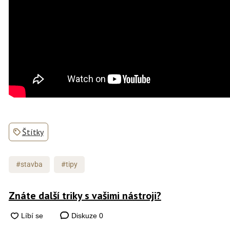
Štítky
#stavba
#tipy
Znáte další triky s vašimi nástroji?
Diskuze
0