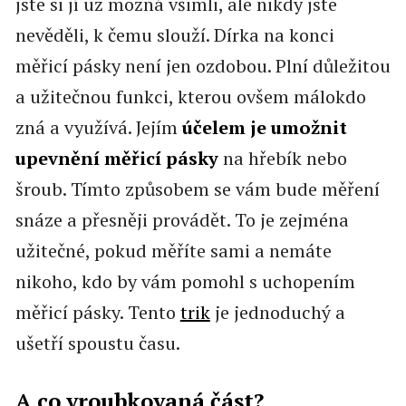
jste si jí už možná všimli, ale nikdy jste
nevěděli, k čemu slouží. Dírka na konci
měřicí pásky není jen ozdobou. Plní důležitou
a užitečnou funkci, kterou ovšem málokdo
zná a využívá. Jejím
účelem je umožnit
upevnění měřicí pásky
na hřebík nebo
šroub. Tímto způsobem se vám bude měření
snáze a přesněji provádět. To je zejména
užitečné, pokud měříte sami a nemáte
nikoho, kdo by vám pomohl s uchopením
měřicí pásky. Tento
trik
je jednoduchý a
ušetří spoustu času.
A co vroubkovaná část?