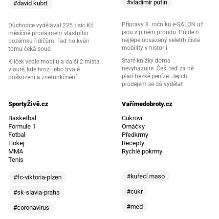
#vladimir putin
#david kubrt
Přípravy 8. ročníku e-SALON už
Důchodce vydělával 225 tisíc Kč
jsou v plném proudu. Půjde o
měsíčně pronájmem vlastního
nejlépe obsazený veletrh čisté
pozemku řidičům. Teď ho kvůli
mobility v historii
tomu čeká soud
Staré knížky doma
Klíček vedle mobilu a další 2 místa
nevyhazujte. Češi teď za ně
v autě, kde hrozí jeho trvalé
platí hezké peníze. Jejich
poškození a znefunkčnění
prodejem se dá vydělat
SportyŽivě.cz
Vařímedobroty.cz
Basketbal
Cukroví
Formule 1
Omáčky
Fotbal
Předkrmy
Hokej
Recepty
MMA
Rychlé pokrmy
Tenis
#kuřecí maso
#fc-viktoria-plzen
#cukr
#sk-slavia-praha
#med
#coronavirus