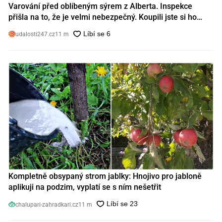
Varování před oblíbeným sýrem z Alberta. Inspekce
přišla na to, že je velmi nebezpečný. Koupili jste si ho
také?
udalosti247.cz
11 m
Kompletně obsypaný strom jablky: Hnojivo pro jabloně
aplikuji na podzim, vyplatí se s ním nešetřit
chalupari-zahradkari.cz
11 m