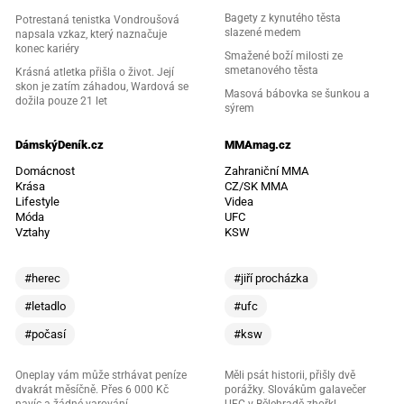
Bagety z kynutého těsta
Potrestaná tenistka Vondroušová
slazené medem
napsala vzkaz, který naznačuje
konec kariéry
Smažené boží milosti ze
smetanového těsta
Krásná atletka přišla o život. Její
skon je zatím záhadou, Wardová se
Masová bábovka se šunkou a
dožila pouze 21 let
sýrem
DámskýDeník.cz
MMAmag.cz
Domácnost
Zahraniční MMA
Krása
CZ/SK MMA
Lifestyle
Videa
Móda
UFC
Vztahy
KSW
#herec
#jiří procházka
#letadlo
#ufc
#počasí
#ksw
Oneplay vám může strhávat peníze
Měli psát historii, přišly dvě
dvakrát měsíčně. Přes 6 000 Kč
porážky. Slovákům galavečer