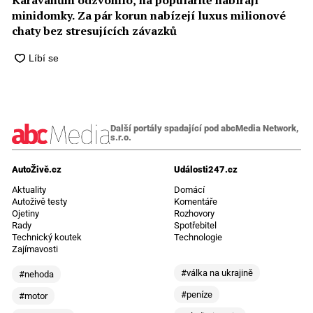
Karavanům odzvonilo, na popularitě nabírají
minidomky. Za pár korun nabízejí luxus milionové
chaty bez stresujících závazků
Další portály spadající pod abcMedia Network,
s.r.o.
AutoŽivě.cz
Události247.cz
Aktuality
Domácí
Autoživě testy
Komentáře
Ojetiny
Rozhovory
Rady
Spotřebitel
Technický koutek
Technologie
Zajímavosti
#válka na ukrajině
#nehoda
#peníze
#motor