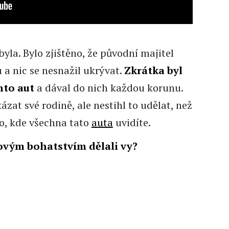
yla. Bylo zjištěno, že původní majitel
 a nic se nesnažil ukrývat.
Zkrátka byl
hto aut
a dával do nich každou korunu.
ázat své rodině, ale nestihl to udělat, než
eo, kde všechna tato
auta
uvidíte.
kovým bohatstvím dělali vy?