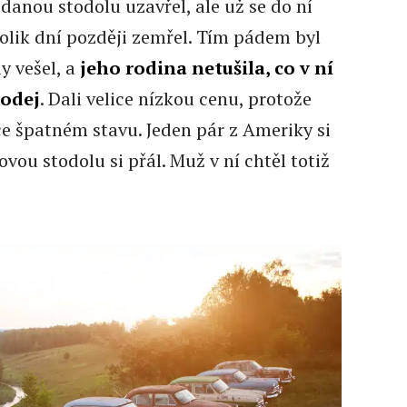
danou stodolu uzavřel, ale už se do ní
ěkolik dní později zemřel. Tím pádem byl
y vešel, a
jeho rodina netušila, co v ní
rodej
. Dali velice nízkou cenu, protože
ce špatném stavu. Jeden pár z Ameriky si
ovou stodolu si přál. Muž v ní chtěl totiž