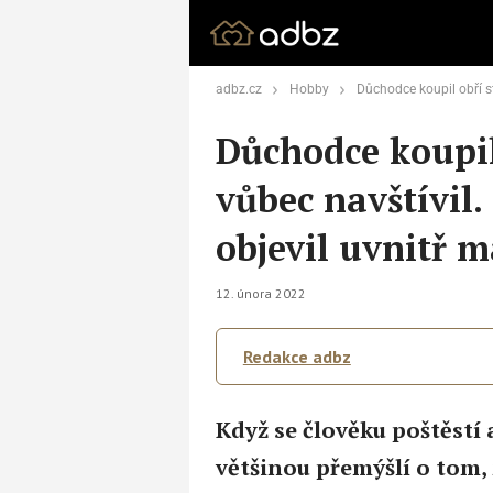
adbz.cz
Hobby
Důchodce koupil obří stodolu, aniž by ji vůbec navštív
Důchodce koupil 
vůbec navštívil
objevil uvnitř m
12. února 2022
Redakce adbz
Když se člověku poštěstí 
většinou přemýšlí o tom, 