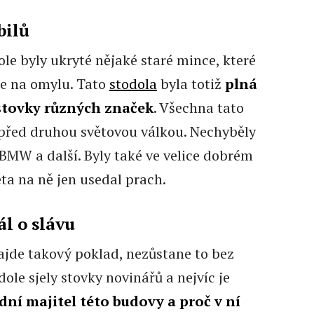
bilů
ole byly ukryté nějaké staré mince, které
te na omylu. Tato
stodola
byla totiž
plná
stovky různých značek
. Všechna tato
 před druhou světovou válkou. Nechyběly
BMW a další. Byly také ve velice dobrém
léta na ně jen usedal prach.
l o slávu
najde takový poklad, nezůstane to bez
ole sjely stovky novinářů a nejvíc je
dní majitel této budovy a proč v ní