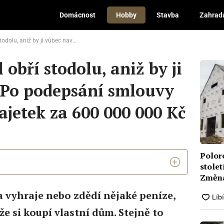
Domácnost
Hobby
Stavba
Zahrad
il. Po podepsání smlouvy objevil uvnitř majetek za 600 000 000 Kč
obří stodolu, aniž by ji
. Po podepsání smlouvy
ajetek za 600 000 000 Kč
Poloro
stolet
Změna,
málo
a vyhraje nebo zdědí nějaké peníze,
že si koupí vlastní dům. Stejně to