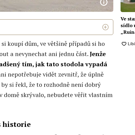
Ve sta
sídlo
„Ruin
hodno
 si koupí dům, ve většině případů si ho
out a nevynechat ani jednu část.
Jenže
adšený tím, jak tato stodola vypadá
si ani nepotřebuje vidět zevnitř, že úplně
 by si řekl, že to rozhodně není dobrý
e v domě skrývalo, nebudete věřit vlastním
 historie