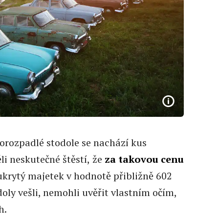
olorozpadlé stodole se nachází kus
ěli neskutečné štěstí,
že
za takovou cenu
l ukrytý majetek v hodnotě přibližně 602
oly vešli, nemohli uvěřit vlastním očím,
h.