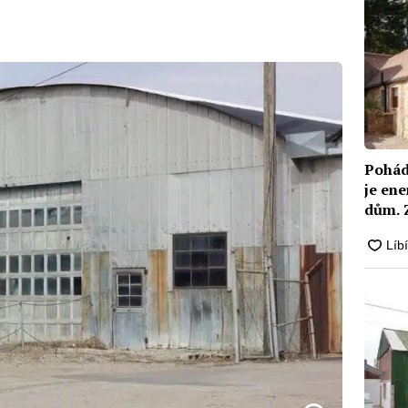
Pohád
je en
dům. 
moder