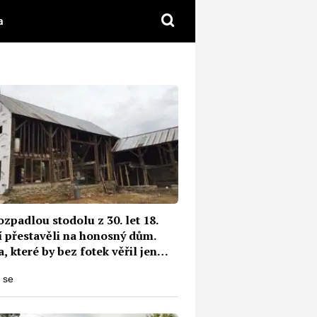
a
zpadlou stodolu z 30. let 18.
í přestavěli na honosný dům.
 které by bez fotek věřil jen
kdo