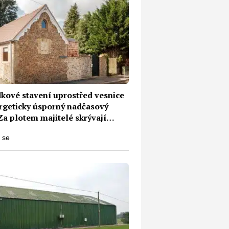
kové stavení uprostřed vesnice
ergeticky úsporný nadčasový
Za plotem majitelé skrývají
ní království