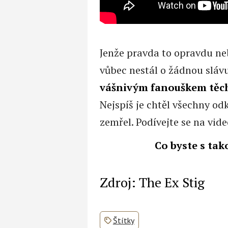
Jenže pravda to opravdu neb
vůbec nestál o žádnou slávu
vášnivým fanouškem těc
Nejspíš je chtěl všechny odk
zemřel. Podívejte se na vid
Co byste s ta
Zdroj: The Ex Stig
Štítky