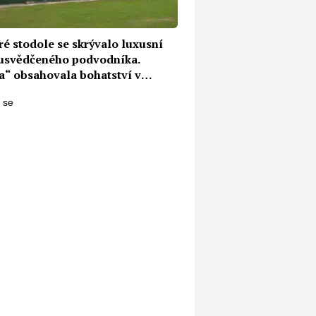
ré stodole se skrývalo luxusní
 usvědčeného podvodníka.
a“ obsahovala bohatství v
tě několika milionů Kč