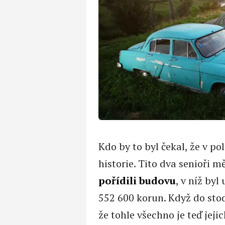
Kdo by to byl čekal, že v p
historie. Tito dva senioři m
pořídili budovu
, v níž by
552 600 korun. Když do stod
že tohle všechno je teď jejic