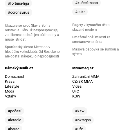
#kuřecí maso
#fortuna-liga
#cukr
#coronavirus
Bagety z kynutého těsta
Ukazuje se, proč Slavia Bořila
slazené medem
odstavila. Tělo už nespolupracuje,
za Liberec odehrál jen půl hodiny a
Smažené boží milosti ze
musel střídat
smetanového těsta
Sparťanský klenot Mercado v
Masová bábovka se šunkou a
hledáčku velkoklubů. Od Rosického
sýrem
ale dostal nálepku o neprodejnosti
DámskýDeník.cz
MMAmag.cz
Domácnost
Zahraniční MMA
Krása
CZ/SK MMA
Lifestyle
Videa
Móda
UFC
Vztahy
KSW
#počasí
#ksw
#letadlo
#oktagon
#herec
#ufc