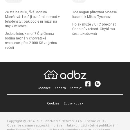
Ze sta na nulu, říká Monika
Joe Rogan přirovnal Mosese
Marešová. Leoš jí oznámil rozvod v
Itaumu k Mikeu Tysonovi
těhotenství, pak podle ní mizel na
Polák může v UFC překonat
dny k milence
Chabibův rekord. Chybí mu
Jedete letos k moři? Čtyřčlenná
šest takedownů
rodina nechá v chorvatské
restauraci přes 2 000 Kč za jednu
večeři
Redakce
Kariéra
Kontakt
Cookies
Etický kodex
Copyright © 2016-2026 abcMedia Network s.r.o. - Theme v1.0.5
Obsah je chráněn autorským právem. Jakékoli užití včetně publikování
nebo jiného šíření obsahu je bez písemného souhlasu zakázano.