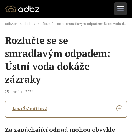
adbz.cz
Hobby
Rozlučte se se smradlavým odpadem: Ústní voda dokáže zázraky
Rozlučte se se
smradlavým odpadem:
Ústní voda dokáže
zázraky
25. prosince 2024
Jana Šrámčíková
Za zapáchající odpad mohou obvykle