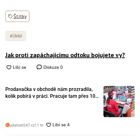
Štítky
#Úklid
Jak proti zapáchajícímu odtoku bojujete vy?
Diskuze
0
Prodavačka v obchodě nám prozradila,
kolik pobírá v práci. Pracuje tam přes 10
let a tohle je její plat
udalosti247.cz
11 m