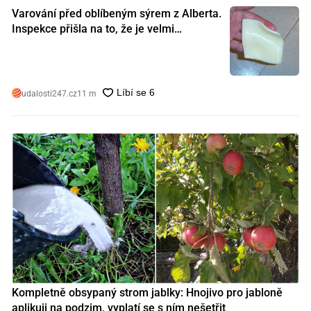
Varování před oblíbeným sýrem z Alberta.
Inspekce přišla na to, že je velmi
nebezpečný. Koupili jste si ho také?
udalosti247.cz
11 m
Kompletně obsypaný strom jablky: Hnojivo pro jabloně
aplikuji na podzim, vyplatí se s ním nešetřit