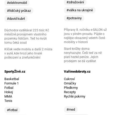
#zdražování
#elektromobil
#válka na ukrajině
#řidičský průkaz
#potraviny
#david kubrt
Přípravy 8. ročníku e-SALON už
Důchodce vydělával 225 tisíc Kč
jsou v plném proudu. Půjde o
měsíčně pronájmem vlastního
nejlépe obsazený veletrh čisté
pozemku řidičům. Teď ho kvůli
mobility v historii
tomu čeká soud
Staré knížky doma
Klíček vedle mobilu a další 2 místa
nevyhazujte. Češi teď za ně
v autě, kde hrozí jeho trvalé
platí hezké peníze. Jejich
poškození a znefunkčnění
prodejem se dá vydělat
SportyŽivě.cz
Vařímedobroty.cz
Basketbal
Cukroví
Formule 1
Omáčky
Fotbal
Předkrmy
Hokej
Recepty
MMA
Rychlé pokrmy
Tenis
#med
#fotbal