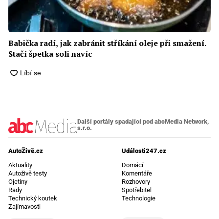
Babička radí, jak zabránit stříkání oleje při smažení.
Stačí špetka soli navíc
Další portály spadající pod abcMedia Network,
s.r.o.
AutoŽivě.cz
Události247.cz
Aktuality
Domácí
Autoživě testy
Komentáře
Ojetiny
Rozhovory
Rady
Spotřebitel
Technický koutek
Technologie
Zajímavosti