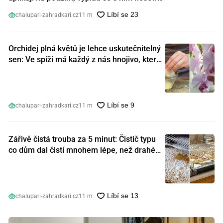
chalupari-zahradkari.cz
11 m
Orchidej plná květů je lehce uskutečnitelný
sen: Ve spíži má každý z nás hnojivo, které
orchideje nakopnou jako nic předtím
chalupari-zahradkari.cz
11 m
Zářivě čistá trouba za 5 minut: Čistič typu
co dům dal čistí mnohem lépe, než drahé
speciální prostředky
chalupari-zahradkari.cz
11 m