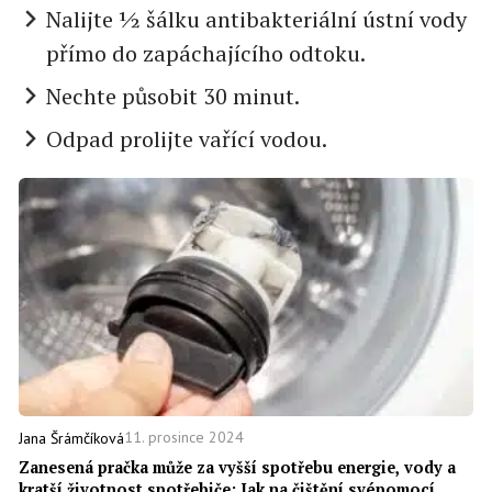
Nalijte ½ šálku antibakteriální ústní vody
přímo do zapáchajícího odtoku.
Nechte působit 30 minut.
Odpad prolijte vařící vodou.
11. prosince 2024
Jana Šrámčíková
Zanesená pračka může za vyšší spotřebu energie, vody a
kratší životnost spotřebiče: Jak na čištění svépomocí