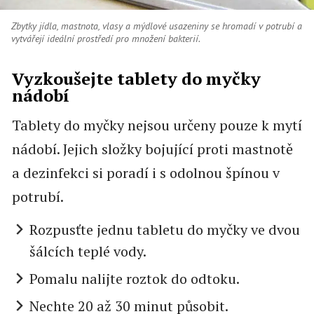
Zbytky jídla, mastnota, vlasy a mýdlové usazeniny se hromadí v potrubí a
vytvářejí ideální prostředí pro množení bakterií.
Vyzkoušejte tablety do myčky
nádobí
Tablety do myčky nejsou určeny pouze k mytí
nádobí. Jejich složky bojující proti mastnotě
a dezinfekci si poradí i s odolnou špínou v
potrubí.
Rozpusťte jednu tabletu do myčky ve dvou
šálcích teplé vody.
Pomalu nalijte roztok do odtoku.
Nechte 20 až 30 minut působit.