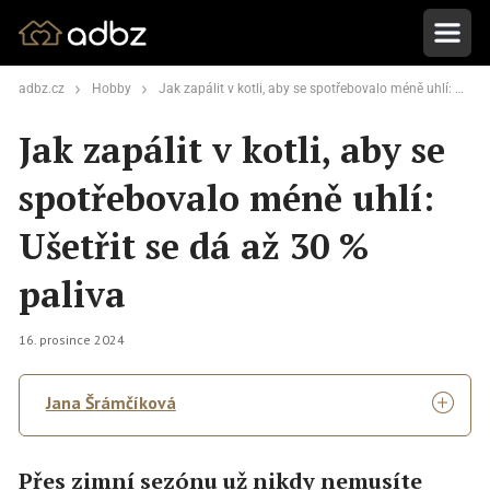
adbz.cz
Hobby
Jak zapálit v kotli, aby se spotřebovalo méně uhlí: Ušetřit se dá až 30 % paliva
Jak zapálit v kotli, aby se
spotřebovalo méně uhlí:
Ušetřit se dá až 30 %
paliva
16. prosince 2024
Jana Šrámčíková
Přes zimní sezónu už nikdy nemusíte