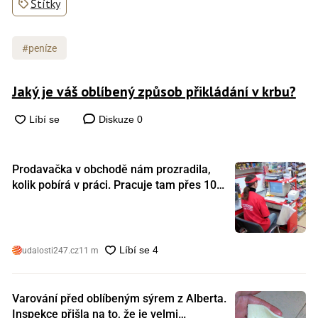
Štítky
#peníze
Jaký je váš oblíbený způsob přikládání v krbu?
Diskuze
0
Prodavačka v obchodě nám prozradila,
kolik pobírá v práci. Pracuje tam přes 10
let a tohle je její plat
udalosti247.cz
11 m
Varování před oblíbeným sýrem z Alberta.
Inspekce přišla na to, že je velmi