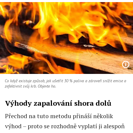
Co když existuje způsob, jak ušetřit 30 % paliva a zároveň snížit emise a
zefektivnit svůj krb. Objevte ho.
Výhody zapalování shora dolů
Přechod na tuto metodu přináší několik
výhod – proto se rozhodně vyplatí ji alespoň