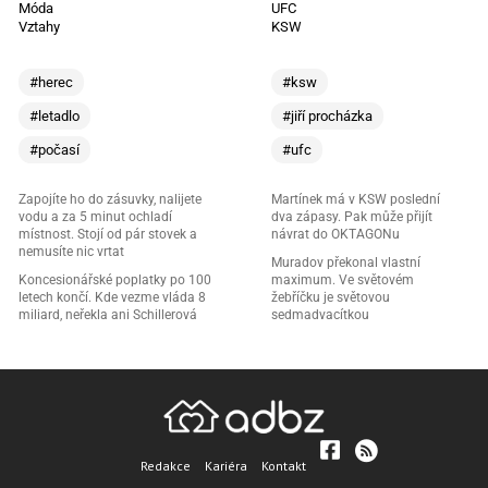
Móda
UFC
Vztahy
KSW
#herec
#ksw
#letadlo
#jiří procházka
#počasí
#ufc
Zapojíte ho do zásuvky, nalijete
Martínek má v KSW poslední
vodu a za 5 minut ochladí
dva zápasy. Pak může přijít
místnost. Stojí od pár stovek a
návrat do OKTAGONu
nemusíte nic vrtat
Muradov překonal vlastní
Koncesionářské poplatky po 100
maximum. Ve světovém
letech končí. Kde vezme vláda 8
žebříčku je světovou
miliard, neřekla ani Schillerová
sedmadvacítkou
Redakce
Kariéra
Kontakt