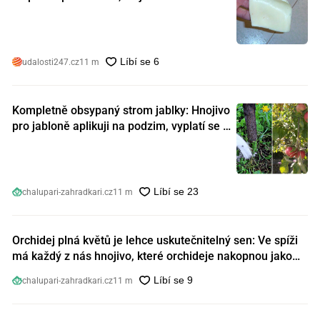
nebezpečný. Koupili jste si ho také?
udalosti247.cz
11 m
Kompletně obsypaný strom jablky: Hnojivo
pro jabloně aplikuji na podzim, vyplatí se s
ním nešetřit
chalupari-zahradkari.cz
11 m
Orchidej plná květů je lehce uskutečnitelný sen: Ve spíži
má každý z nás hnojivo, které orchideje nakopnou jako
nic předtím
chalupari-zahradkari.cz
11 m