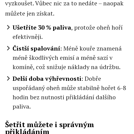
vyzkoušet. Vůbec nic za to nedáte – naopak
můžete jen získat.
Ušetříte 30 % paliva
, protože oheň hoří
efektivněji.
Čistší spalování
: Méně kouře znamená
méně škodlivých emisí a méně sazí v
komíně, což snižuje náklady na údržbu.
Delší doba výhřevnosti
: Dobře
uspořádaný oheň může stabilně hořet 6-8
hodin bez nutnosti přikládání dalšího
paliva.
Šetřit můžete i správným
přikládáním