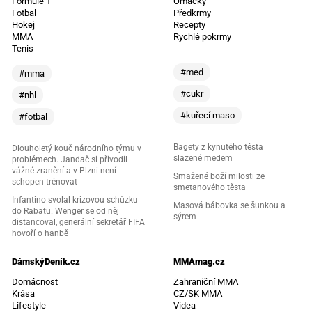
Formule 1
Omáčky
Fotbal
Předkrmy
Hokej
Recepty
MMA
Rychlé pokrmy
Tenis
#med
#mma
#cukr
#nhl
#kuřecí maso
#fotbal
Bagety z kynutého těsta
Dlouholetý kouč národního týmu v
slazené medem
problémech. Jandač si přivodil
vážné zranění a v Plzni není
Smažené boží milosti ze
schopen trénovat
smetanového těsta
Infantino svolal krizovou schůzku
Masová bábovka se šunkou a
do Rabatu. Wenger se od něj
sýrem
distancoval, generální sekretář FIFA
hovoří o hanbě
DámskýDeník.cz
MMAmag.cz
Domácnost
Zahraniční MMA
Krása
CZ/SK MMA
Lifestyle
Videa