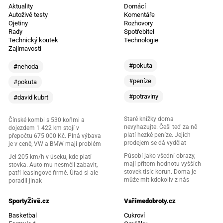
Aktuality
Domácí
Autoživě testy
Komentáře
Ojetiny
Rozhovory
Rady
Spotřebitel
Technický koutek
Technologie
Zajímavosti
#pokuta
#nehoda
#peníze
#pokuta
#potraviny
#david kubrt
Staré knížky doma
Čínské kombi s 530 koňmi a
nevyhazujte. Češi teď za ně
dojezdem 1 422 km stojí v
platí hezké peníze. Jejich
přepočtu 675 000 Kč. Plná výbava
prodejem se dá vydělat
je v ceně, VW a BMW mají problém
Působí jako všední obrazy,
Jel 205 km/h v úseku, kde platí
mají přitom hodnotu vyšších
stovka. Auto mu nesměli zabavit,
stovek tisíc korun. Doma je
patří leasingové firmě. Úřad si ale
může mít kdokoliv z nás
poradil jinak
SportyŽivě.cz
Vařímedobroty.cz
Basketbal
Cukroví