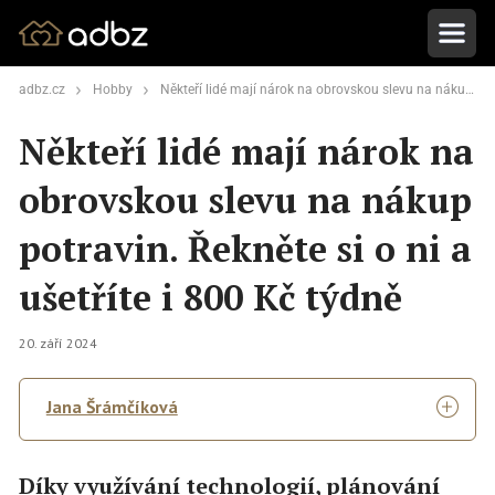
adbz.cz
Hobby
Někteří lidé mají nárok na obrovskou slevu na nákup potravin. Řekněte si o ni a ušetříte i 800 Kč týdně
Někteří lidé mají nárok na
obrovskou slevu na nákup
potravin. Řekněte si o ni a
ušetříte i 800 Kč týdně
20. září 2024
Jana Šrámčíková
Díky využívání technologií, plánování