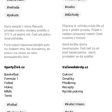
#rusko
#nehoda
#důchody
#pokuta
Přípravy 8. ročníku e-SALON už
Dacii sesadil z trůnu Renault,
jsou v plném proudu. Půjde o
prodeje nového modelu vyletěly o
nejlépe obsazený veletrh čisté
372 % za jediný rok. Češi ale jedou
mobility v historii
svojí pohádku
Staré knížky doma
Ford nabízí nejuniverzálnější auto
nevyhazujte. Češi teď za ně
na českém trhu. Na dovolenou, do
platí hezké peníze. Jejich
práce i na chatu za cenu
prodejem se dá vydělat
kompaktního SUV
SportyŽivě.cz
Vařímedobroty.cz
Basketbal
Cukroví
Formule 1
Omáčky
Fotbal
Předkrmy
Hokej
Recepty
MMA
Rychlé pokrmy
Tenis
#kuřecí maso
#fotbal
#cukr