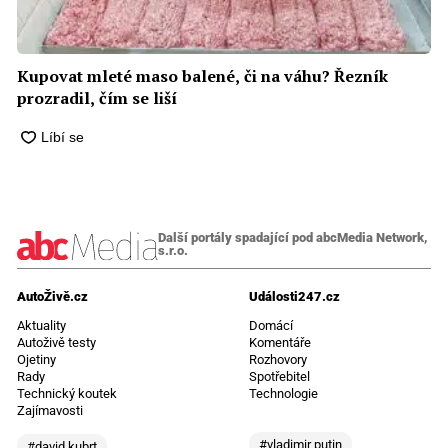
Kupovat mleté maso balené, či na váhu? Řezník
prozradil, čím se liší
Další portály spadající pod abcMedia Network,
s.r.o.
AutoŽivě.cz
Události247.cz
Aktuality
Domácí
Autoživě testy
Komentáře
Ojetiny
Rozhovory
Rady
Spotřebitel
Technický koutek
Technologie
Zajímavosti
#vladimir putin
#david kubrt