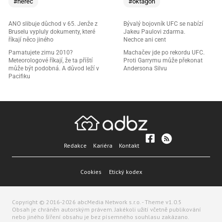
#herec
#oktagon
ANO slibuje důchod v 65. Jenže z
Bývalý bojovník UFC se nabízí
Bruselu vypluly dokumenty, které
Jakeu Paulovi zdarma.
říkají něco jiného
Nechce ani cent
Pamatujete zimu 2010?
Machačev jde po rekordu UFC.
Meteorologové říkají, že ta příští
Proti Garrymu může překonat
může být podobná. A důvod leží v
Andersona Silvu
Pacifiku
Redakce
Kariéra
Kontakt
Cookies
Etický kodex
Copyright © 2016-2026 abcMedia Network s.r.o. - Theme v1.0.5
Obsah je chráněn autorským právem. Jakékoli užití včetně publikování
nebo jiného šíření obsahu je bez písemného souhlasu zakázano.