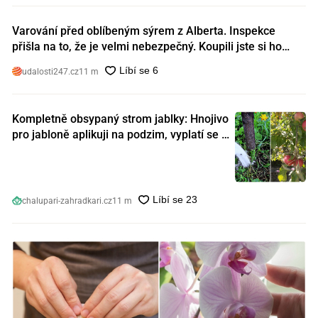
Varování před oblíbeným sýrem z Alberta. Inspekce
přišla na to, že je velmi nebezpečný. Koupili jste si ho
také?
udalosti247.cz
11 m
Kompletně obsypaný strom jablky: Hnojivo
pro jabloně aplikuji na podzim, vyplatí se s
ním nešetřit
chalupari-zahradkari.cz
11 m