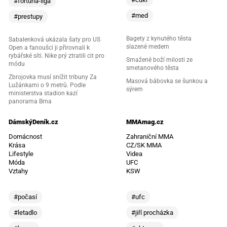
#fortuna-liga
#med
#prestupy
Bagety z kynutého těsta
Sabalenková ukázala šaty pro US
slazené medem
Open a fanoušci ji přirovnali k
rybářské síti. Nike prý ztratili cit pro
Smažené boží milosti ze
módu
smetanového těsta
Zbrojovka musí snížit tribuny Za
Masová bábovka se šunkou a
Lužánkami o 9 metrů. Podle
sýrem
ministerstva stadion kazí
panorama Brna
DámskýDeník.cz
MMAmag.cz
Domácnost
Zahraniční MMA
Krása
CZ/SK MMA
Lifestyle
Videa
Móda
UFC
Vztahy
KSW
#počasí
#ufc
#letadlo
#jiří procházka