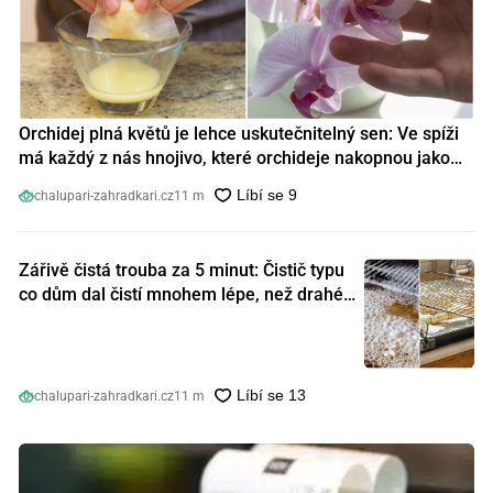
Orchidej plná květů je lehce uskutečnitelný sen: Ve spíži
má každý z nás hnojivo, které orchideje nakopnou jako
nic předtím
chalupari-zahradkari.cz
11 m
Zářivě čistá trouba za 5 minut: Čistič typu
co dům dal čistí mnohem lépe, než drahé
speciální prostředky
chalupari-zahradkari.cz
11 m