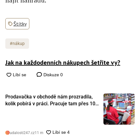
najít náhradu.
Štítky
#nákup
Jak na každodenních nákupech šetříte vy?
Diskuze
0
Prodavačka v obchodě nám prozradila,
kolik pobírá v práci. Pracuje tam přes 10
let a tohle je její plat
udalosti247.cz
11 m