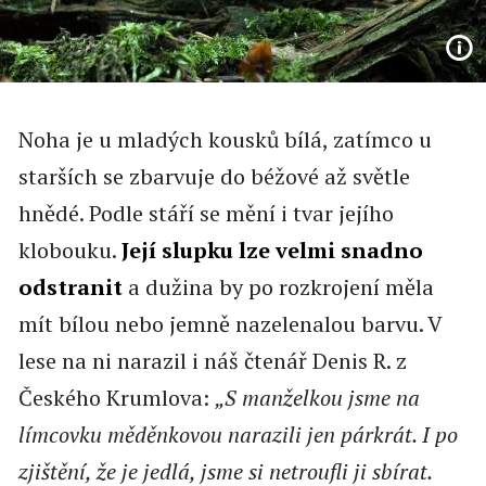
Noha je u mladých kousků bílá, zatímco u
starších se zbarvuje do béžové až světle
hnědé. Podle stáří se mění i tvar jejího
klobouku.
Její slupku lze velmi snadno
odstranit
a dužina by po rozkrojení měla
mít bílou nebo jemně nazelenalou barvu. V
lese na ni narazil i náš čtenář Denis R. z
Českého Krumlova:
„S manželkou jsme na
límcovku měděnkovou narazili jen párkrát. I po
zjištění, že je jedlá, jsme si netroufli ji sbírat.