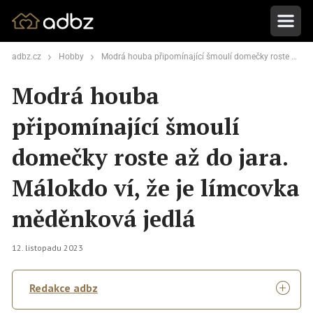
adbz.cz
Hobby
Modrá houba připomínající šmoulí domečky roste až do jara. Málokdo ví, že je límcovka měděnková jedlá
Modrá houba
připomínající šmoulí
domečky roste až do jara.
Málokdo ví, že je límcovka
měděnková jedlá
12. listopadu 2023
Redakce adbz