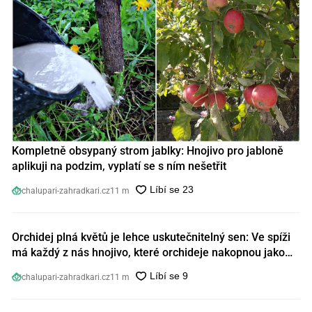
Kompletně obsypaný strom jablky: Hnojivo pro jabloně
aplikuji na podzim, vyplatí se s ním nešetřit
chalupari-zahradkari.cz
11 m
Orchidej plná květů je lehce uskutečnitelný sen: Ve spíži
má každý z nás hnojivo, které orchideje nakopnou jako
nic předtím
chalupari-zahradkari.cz
11 m