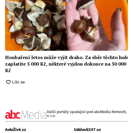
Houbaření letos může vyjít draho. Za sběr těchto hub
zaplatíte 5 000 Kč, některé vyjdou dokonce na 50 000
Kč
Další portály spadající pod abcMedia Network,
s.r.o.
AutoŽivě.cz
Události247.cz