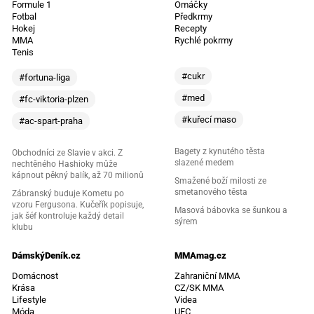
Formule 1
Omáčky
Fotbal
Předkrmy
Hokej
Recepty
MMA
Rychlé pokrmy
Tenis
#cukr
#fortuna-liga
#med
#fc-viktoria-plzen
#kuřecí maso
#ac-spart-praha
Bagety z kynutého těsta
Obchodníci ze Slavie v akci. Z
slazené medem
nechtěného Hashioky může
kápnout pěkný balík, až 70 milionů
Smažené boží milosti ze
smetanového těsta
Zábranský buduje Kometu po
vzoru Fergusona. Kučeřík popisuje,
Masová bábovka se šunkou a
jak šéf kontroluje každý detail
sýrem
klubu
DámskýDeník.cz
MMAmag.cz
Domácnost
Zahraniční MMA
Krása
CZ/SK MMA
Lifestyle
Videa
Móda
UFC