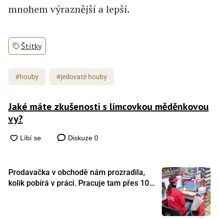
mnohem výraznější a lepší.
Štítky
#houby
#jedovaté houby
Jaké máte zkušenosti s límcovkou měděnkovou
vy?
Diskuze
0
Prodavačka v obchodě nám prozradila,
kolik pobírá v práci. Pracuje tam přes 10
let a tohle je její plat