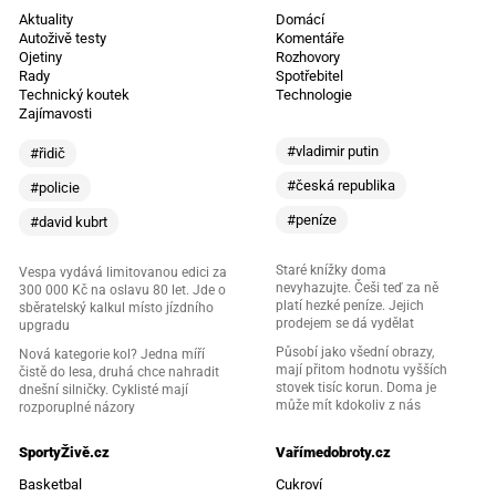
Aktuality
Domácí
Autoživě testy
Komentáře
Ojetiny
Rozhovory
Rady
Spotřebitel
Technický koutek
Technologie
Zajímavosti
#vladimir putin
#řidič
#česká republika
#policie
#peníze
#david kubrt
Staré knížky doma
Vespa vydává limitovanou edici za
nevyhazujte. Češi teď za ně
300 000 Kč na oslavu 80 let. Jde o
platí hezké peníze. Jejich
sběratelský kalkul místo jízdního
prodejem se dá vydělat
upgradu
Působí jako všední obrazy,
Nová kategorie kol? Jedna míří
mají přitom hodnotu vyšších
čistě do lesa, druhá chce nahradit
stovek tisíc korun. Doma je
dnešní silničky. Cyklisté mají
může mít kdokoliv z nás
rozporuplné názory
SportyŽivě.cz
Vařímedobroty.cz
Basketbal
Cukroví