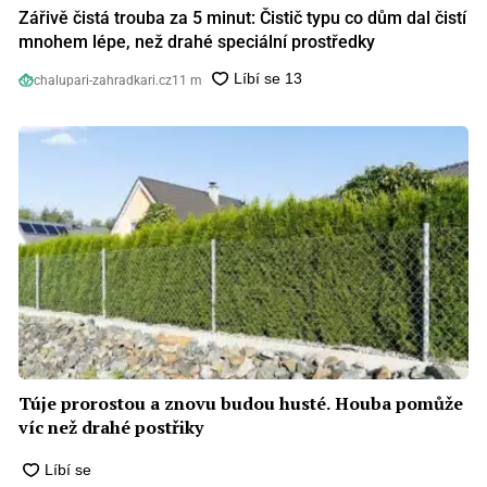
Zářivě čistá trouba za 5 minut: Čistič typu co dům dal čistí
mnohem lépe, než drahé speciální prostředky
chalupari-zahradkari.cz
11 m
Túje prorostou a znovu budou husté. Houba pomůže
víc než drahé postřiky