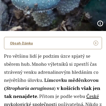
Obsah článku
Pro většinu lidí je podzim úzce spjatý se
sběrem hub. Mnoho výletníků si zpestří čas
strávený venku adrenalinovým hledáním co
největšího úlovku.
Límcovku měděnkovou
(
Stropharia aeruginosa
)
v košících však jen
tak nenajdete
. Přitom je podle webu
České
mykologické společnosti
poživatelná. Nikdo z