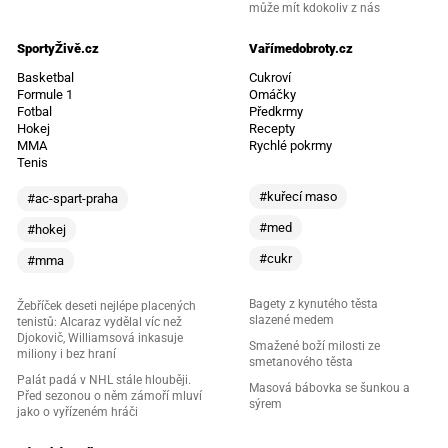
může mít kdokoliv z nás
SportyŽivě.cz
Vařímedobroty.cz
Basketbal
Cukroví
Formule 1
Omáčky
Fotbal
Předkrmy
Hokej
Recepty
MMA
Rychlé pokrmy
Tenis
#kuřecí maso
#ac-spart-praha
#med
#hokej
#cukr
#mma
Bagety z kynutého těsta
Žebříček deseti nejlépe placených
slazené medem
tenistů: Alcaraz vydělal víc než
Djokovič, Williamsová inkasuje
Smažené boží milosti ze
miliony i bez hraní
smetanového těsta
Palát padá v NHL stále hlouběji.
Masová bábovka se šunkou a
Před sezonou o něm zámoří mluví
sýrem
jako o vyřízeném hráči