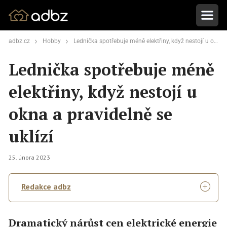
adbz.cz
Hobby
Lednička spotřebuje méně elektřiny, když nestojí u okna a pravidelně se uklízí
Lednička spotřebuje méně
elektřiny, když nestojí u
okna a pravidelně se
uklízí
25. února 2023
Redakce adbz
Dramatický nárůst cen elektrické energie