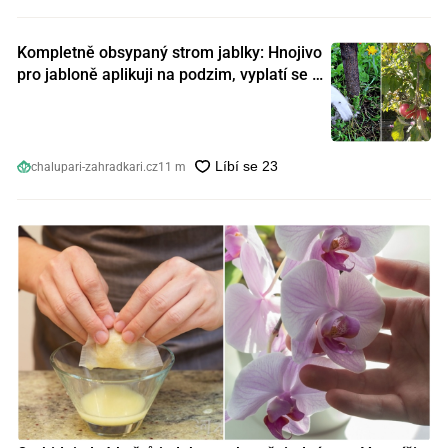
Kompletně obsypaný strom jablky: Hnojivo
pro jabloně aplikuji na podzim, vyplatí se s
ním nešetřit
chalupari-zahradkari.cz
11 m