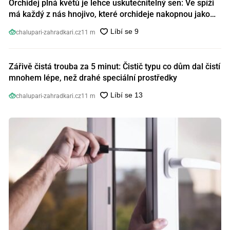
Orchidej plná květů je lehce uskutečnitelný sen: Ve spíži
má každý z nás hnojivo, které orchideje nakopnou jako
nic předtím
chalupari-zahradkari.cz
11 m
Zářivě čistá trouba za 5 minut: Čistič typu co dům dal čistí
mnohem lépe, než drahé speciální prostředky
chalupari-zahradkari.cz
11 m