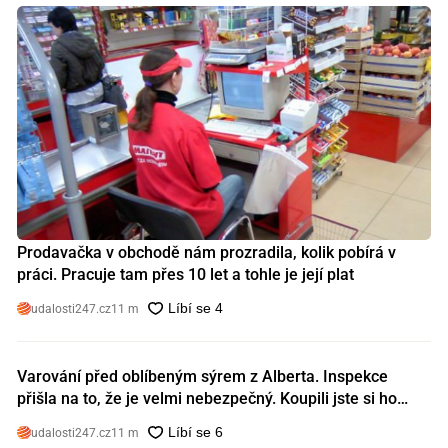
Prodavačka v obchodě nám prozradila, kolik pobírá v
práci. Pracuje tam přes 10 let a tohle je její plat
udalosti247.cz
11 m
Varování před oblíbeným sýrem z Alberta. Inspekce
přišla na to, že je velmi nebezpečný. Koupili jste si ho
také?
udalosti247.cz
11 m