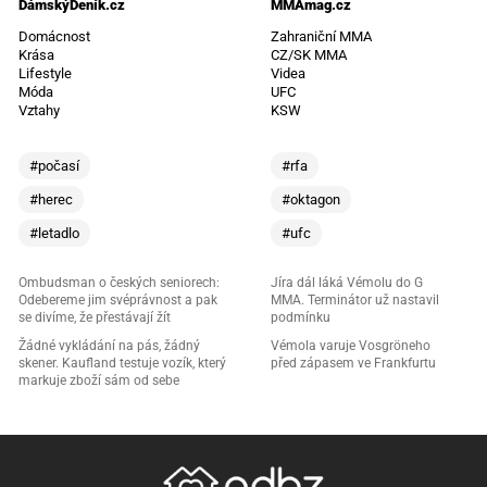
DámskýDeník.cz
MMAmag.cz
Domácnost
Zahraniční MMA
Krása
CZ/SK MMA
Lifestyle
Videa
Móda
UFC
Vztahy
KSW
#počasí
#rfa
#herec
#oktagon
#letadlo
#ufc
Ombudsman o českých seniorech:
Jíra dál láká Vémolu do G
Odebereme jim svéprávnost a pak
MMA. Terminátor už nastavil
se divíme, že přestávají žít
podmínku
Žádné vykládání na pás, žádný
Vémola varuje Vosgröneho
skener. Kaufland testuje vozík, který
před zápasem ve Frankfurtu
markuje zboží sám od sebe