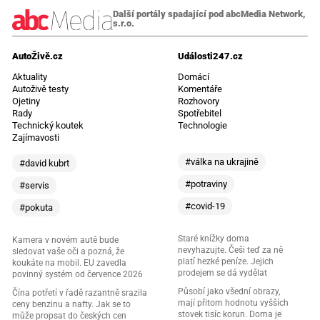
Další portály spadající pod abcMedia Network,
s.r.o.
AutoŽivě.cz
Události247.cz
Aktuality
Domácí
Autoživě testy
Komentáře
Ojetiny
Rozhovory
Rady
Spotřebitel
Technický koutek
Technologie
Zajímavosti
#válka na ukrajině
#david kubrt
#potraviny
#servis
#covid-19
#pokuta
Staré knížky doma
Kamera v novém autě bude
nevyhazujte. Češi teď za ně
sledovat vaše oči a pozná, že
platí hezké peníze. Jejich
koukáte na mobil. EU zavedla
prodejem se dá vydělat
povinný systém od července 2026
Působí jako všední obrazy,
Čína potřetí v řadě razantně srazila
mají přitom hodnotu vyšších
ceny benzinu a nafty. Jak se to
stovek tisíc korun. Doma je
může propsat do českých cen