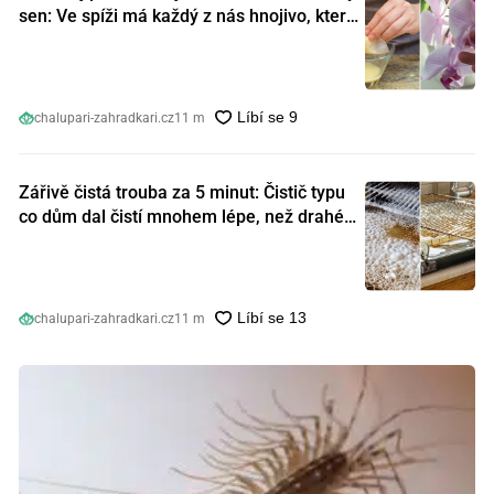
sen: Ve spíži má každý z nás hnojivo, které
orchideje nakopnou jako nic předtím
chalupari-zahradkari.cz
11 m
Zářivě čistá trouba za 5 minut: Čistič typu
co dům dal čistí mnohem lépe, než drahé
speciální prostředky
chalupari-zahradkari.cz
11 m