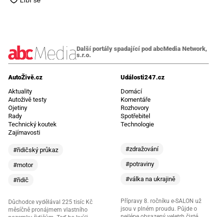
Další portály spadající pod abcMedia Network,
s.r.o.
AutoŽivě.cz
Události247.cz
Aktuality
Domácí
Autoživě testy
Komentáře
Ojetiny
Rozhovory
Rady
Spotřebitel
Technický koutek
Technologie
Zajímavosti
#zdražování
#řidičský průkaz
#potraviny
#motor
#válka na ukrajině
#řidič
Přípravy 8. ročníku e-SALON už
Důchodce vydělával 225 tisíc Kč
jsou v plném proudu. Půjde o
měsíčně pronájmem vlastního
nejlépe obsazený veletrh čisté