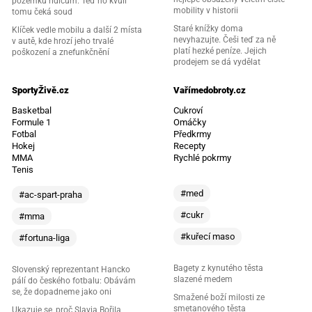
pozemku řidičům. Teď ho kvůli
mobility v historii
tomu čeká soud
Staré knížky doma
Klíček vedle mobilu a další 2 místa
nevyhazujte. Češi teď za ně
v autě, kde hrozí jeho trvalé
platí hezké peníze. Jejich
poškození a znefunkčnění
prodejem se dá vydělat
SportyŽivě.cz
Vařímedobroty.cz
Basketbal
Cukroví
Formule 1
Omáčky
Fotbal
Předkrmy
Hokej
Recepty
MMA
Rychlé pokrmy
Tenis
#med
#ac-spart-praha
#cukr
#mma
#kuřecí maso
#fortuna-liga
Bagety z kynutého těsta
Slovenský reprezentant Hancko
slazené medem
pálí do českého fotbalu: Obávám
se, že dopadneme jako oni
Smažené boží milosti ze
smetanového těsta
Ukazuje se, proč Slavia Bořila