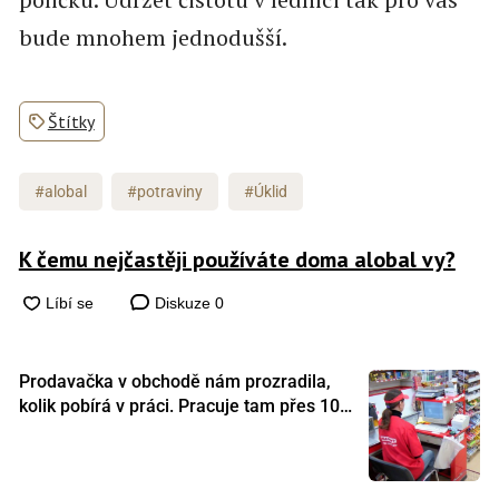
bude mnohem jednodušší.
Štítky
#alobal
#potraviny
#Úklid
K čemu nejčastěji používáte doma alobal vy?
Diskuze
0
Prodavačka v obchodě nám prozradila,
kolik pobírá v práci. Pracuje tam přes 10
let a tohle je její plat