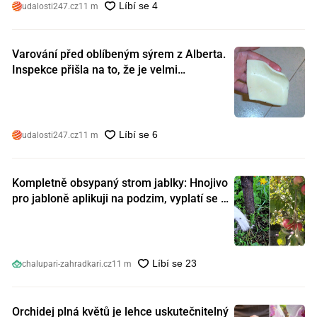
udalosti247.cz
11 m
Varování před oblíbeným sýrem z Alberta.
Inspekce přišla na to, že je velmi
nebezpečný. Koupili jste si ho také?
udalosti247.cz
11 m
Kompletně obsypaný strom jablky: Hnojivo
pro jabloně aplikuji na podzim, vyplatí se s
ním nešetřit
chalupari-zahradkari.cz
11 m
Orchidej plná květů je lehce uskutečnitelný