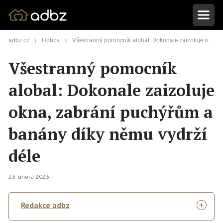
adbz.cz
Hobby
Všestranný pomocník alobal: Dokonale zaizoluje okna, zabrání puchýřům a banány díky němu vydrží déle
Všestranný pomocník
alobal: Dokonale zaizoluje
okna, zabrání puchýřům a
banány díky němu vydrží
déle
23. února 2023
Redakce adbz