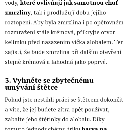
vody,
které ovlivňují jak samotnou chuť
zmrzliny
, tak i prodlužují dobu jejího
roztopení. Aby byla zmrzlina i po opětovném
rozmražení stále krémová, přikryjte otvor
kelímku před nasazením víčka alobalem. Ten
zajistí, že bude zmrzlina při dalším otevření
stejně krémová a lahodná jako poprvé.
3. Vyhněte se zbytečnému
umývání štětce
Pokud jste nestihli práci se štětcem dokončit
a víte, že jej budete zítra opět používat,
zabalte jeho štětinky do alobalu. Díky
tomuto jednoduchému triku
barva na