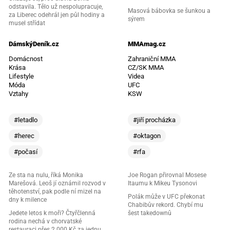
odstavila. Tělo už nespolupracuje,
Masová bábovka se šunkou a
za Liberec odehrál jen půl hodiny a
sýrem
musel střídat
DámskýDeník.cz
MMAmag.cz
Domácnost
Zahraniční MMA
Krása
CZ/SK MMA
Lifestyle
Videa
Móda
UFC
Vztahy
KSW
#letadlo
#jiří procházka
#herec
#oktagon
#počasí
#rfa
Ze sta na nulu, říká Monika
Joe Rogan přirovnal Mosese
Marešová. Leoš jí oznámil rozvod v
Itaumu k Mikeu Tysonovi
těhotenství, pak podle ní mizel na
Polák může v UFC překonat
dny k milence
Chabibův rekord. Chybí mu
Jedete letos k moři? Čtyřčlenná
šest takedownů
rodina nechá v chorvatské
restauraci přes 2 000 Kč za jednu