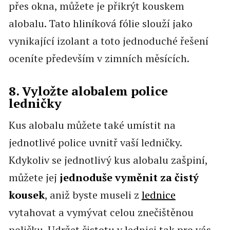
přes okna, můžete je přikrýt kouskem
alobalu. Tato hliníková fólie slouží jako
vynikající izolant a toto jednoduché řešení
oceníte především v zimních měsících.
8. Vyložte alobalem police
ledničky
Kus alobalu můžete také umístit na
jednotlivé police uvnitř vaší ledničky.
Kdykoliv se jednotlivý kus alobalu zašpiní,
můžete jej
jednoduše vyměnit za čistý
kousek
, aniž byste museli z
lednice
vytahovat a vymývat celou znečištěnou
poličku. Udržet čistotu v lednici tak pro vás