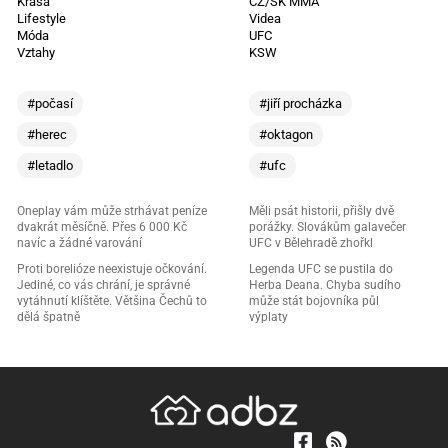
Krása
CZ/SK MMA
Lifestyle
Videa
Móda
UFC
Vztahy
KSW
#počasí
#jiří procházka
#herec
#oktagon
#letadlo
#ufc
Oneplay vám může strhávat peníze
Měli psát historii, přišly dvě
dvakrát měsíčně. Přes 6 000 Kč
porážky. Slovákům galavečer
navíc a žádné varování
UFC v Bělehradě zhořkl
Proti borelióze neexistuje očkování.
Legenda UFC se pustila do
Jediné, co vás chrání, je správné
Herba Deana. Chyba sudího
vytáhnutí klíštěte. Většina Čechů to
může stát bojovníka půl
dělá špatně
výplaty