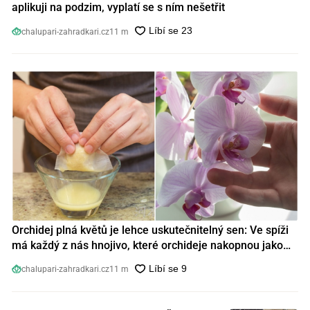
aplikuji na podzim, vyplatí se s ním nešetřit
chalupari-zahradkari.cz
11 m
Orchidej plná květů je lehce uskutečnitelný sen: Ve spíži
má každý z nás hnojivo, které orchideje nakopnou jako
nic předtím
chalupari-zahradkari.cz
11 m