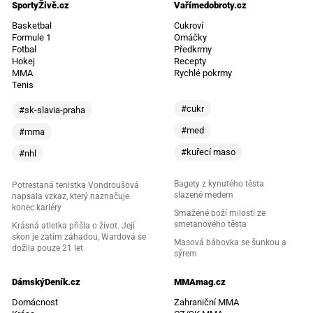
SportyŽivě.cz
Vařímedobroty.cz
Basketbal
Cukroví
Formule 1
Omáčky
Fotbal
Předkrmy
Hokej
Recepty
MMA
Rychlé pokrmy
Tenis
#cukr
#sk-slavia-praha
#med
#mma
#kuřecí maso
#nhl
Bagety z kynutého těsta
Potrestaná tenistka Vondroušová
slazené medem
napsala vzkaz, který naznačuje
konec kariéry
Smažené boží milosti ze
smetanového těsta
Krásná atletka přišla o život. Její
skon je zatím záhadou, Wardová se
Masová bábovka se šunkou a
dožila pouze 21 let
sýrem
DámskýDeník.cz
MMAmag.cz
Domácnost
Zahraniční MMA