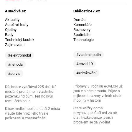
AutoŽivě.cz
Události247.cz
Aktuality
Domácí
Autoživě testy
Komentáře
Ojetiny
Rozhovory
Rady
Spotřebitel
Technický koutek
Technologie
Zajímavosti
#vladimir putin
#elektromobil
#covid-19
#nehoda
#zdražování
#servis
Přípravy 8. ročníku e-SALON už
Důchodce vydělával 225 tisíc Kč
jsou v plném proudu. Půjde o
měsíčně pronájmem vlastního
nejlépe obsazený veletrh čisté
pozemku řidičům. Teď ho kvůli
mobility v historii
tomu čeká soud
Staré knížky doma
Klíček vedle mobilu a další 2 místa
nevyhazujte. Češi teď za ně
v autě, kde hrozí jeho trvalé
platí hezké peníze. Jejich
poškození a znefunkčnění
prodejem se dá vydělat