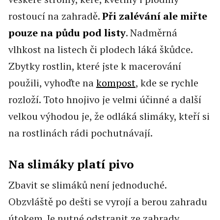
rostoucí na zahradě.
Při zalévání ale miřte
pouze na půdu pod listy
. Nadměrná
vlhkost na listech či plodech láká škůdce.
Zbytky rostlin, které jste k macerování
použili, vyhoďte na
kompost
, kde se rychle
rozloží. Toto hnojivo je velmi účinné a další
velkou výhodou je, že odláká slimáky, kteří si
na rostlinách rádi pochutnávají.
Na slimáky platí pivo
Zbavit se slimáků není jednoduché.
Obzvláště po dešti se vyrojí a berou zahradu
útokem. Je nutné odstranit ze zahrady