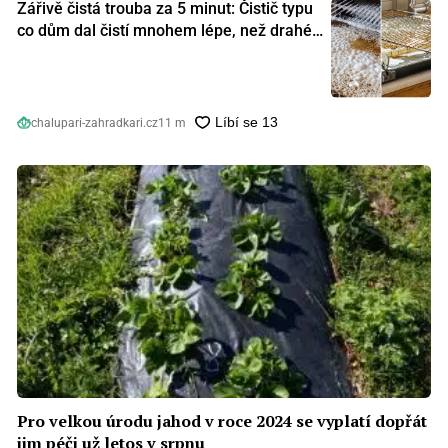
Zářivě čistá trouba za 5 minut: Čistič typu
co dům dal čistí mnohem lépe, než drahé
speciální prostředky
chalupari-zahradkari.cz
11 m
Pro velkou úrodu jahod v roce 2024 se vyplatí dopřát
jim péči už letos v srpnu