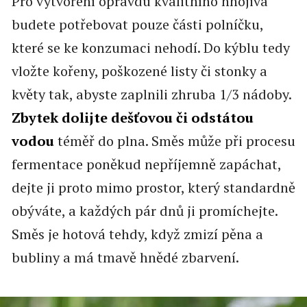
Pro vytvoření opravdu kvalitního hnojiva
budete potřebovat pouze části polníčku,
které se ke konzumaci nehodí. Do kýblu tedy
vložte kořeny, poškozené listy či stonky a
květy tak, abyste zaplnili zhruba 1/3 nádoby.
Zbytek dolijte dešťovou či odstátou
vodou
téměř do plna. Směs může při procesu
fermentace poněkud nepříjemně zapáchat,
dejte ji proto mimo prostor, který standardně
obýváte, a každých pár dnů ji promíchejte.
Směs je hotová tehdy, když zmizí pěna a
bubliny a má tmavě hnědé zbarvení.