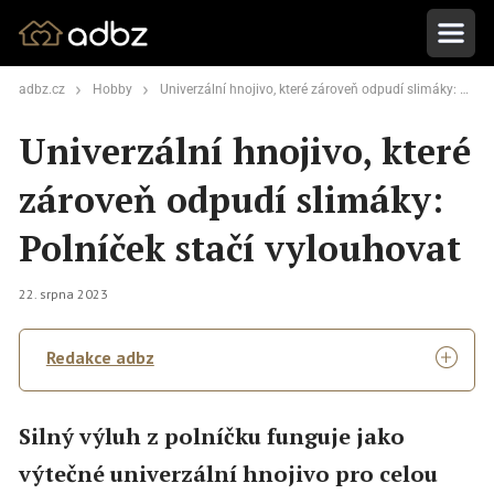
adbz.cz
Hobby
Univerzální hnojivo, které zároveň odpudí slimáky: Polníček stačí vylouhovat
Univerzální hnojivo, které
zároveň odpudí slimáky:
Polníček stačí vylouhovat
22. srpna 2023
Redakce adbz
Silný výluh z polníčku funguje jako
výtečné univerzální hnojivo pro celou