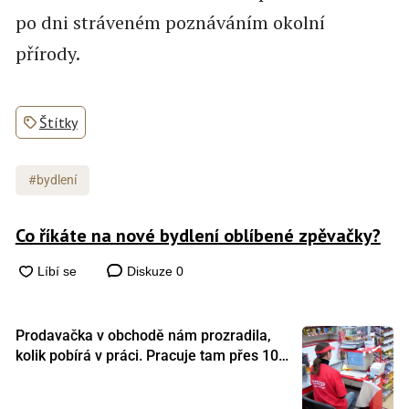
po dni stráveném poznáváním okolní
přírody.
Štítky
#bydlení
Co říkáte na nové bydlení oblíbené zpěvačky?
Diskuze
0
Prodavačka v obchodě nám prozradila,
kolik pobírá v práci. Pracuje tam přes 10
let a tohle je její plat