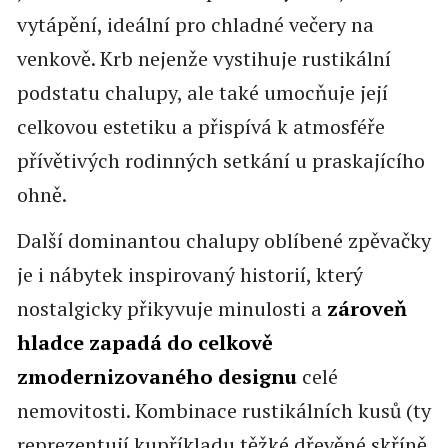
vytápění, ideální pro chladné večery na
venkově. Krb nejenže vystihuje rustikální
podstatu chalupy, ale také umocňuje její
celkovou estetiku a přispívá k atmosféře
přívětivých rodinných setkání u praskajícího
ohně.
Další dominantou chalupy oblíbené zpěvačky
je i nábytek inspirovaný historií, který
nostalgicky přikyvuje minulosti a
zároveň
hladce zapadá do celkově
zmodernizovaného designu
celé
nemovitosti. Kombinace rustikálních kusů (ty
reprezentují kupříkladu těžké dřevěné skříně