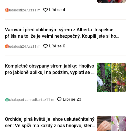
udalosti247.cz
11 m
Varování před oblíbeným sýrem z Alberta. Inspekce
přišla na to, že je velmi nebezpečný. Koupili jste si ho
také?
udalosti247.cz
11 m
Kompletně obsypaný strom jablky: Hnojivo
pro jabloně aplikuji na podzim, vyplatí se s
ním nešetřit
chalupari-zahradkari.cz
11 m
Orchidej plná květů je lehce uskutečnitelný
sen: Ve spíži má každý z nás hnojivo, které