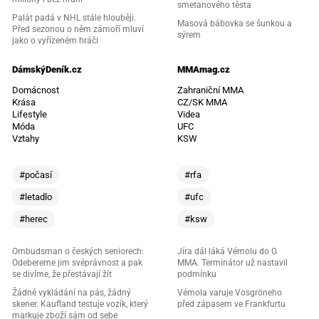
smetanového těsta
Palát padá v NHL stále hlouběji.
Masová bábovka se šunkou a
Před sezonou o něm zámoří mluví
sýrem
jako o vyřízeném hráči
DámskýDeník.cz
MMAmag.cz
Domácnost
Zahraniční MMA
Krása
CZ/SK MMA
Lifestyle
Videa
Móda
UFC
Vztahy
KSW
#počasí
#rfa
#letadlo
#ufc
#herec
#ksw
Ombudsman o českých seniorech:
Jíra dál láká Vémolu do G
Odebereme jim svéprávnost a pak
MMA. Terminátor už nastavil
se divíme, že přestávají žít
podmínku
Žádné vykládání na pás, žádný
Vémola varuje Vosgröneho
skener. Kaufland testuje vozík, který
před zápasem ve Frankfurtu
markuje zboží sám od sebe