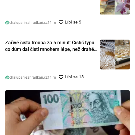
orchideje nakopnou jako nic předtím
chalupari-zahradkari.cz
11 m
Zářivě čistá trouba za 5 minut: Čistič typu
co dům dal čistí mnohem lépe, než drahé
speciální prostředky
chalupari-zahradkari.cz
11 m