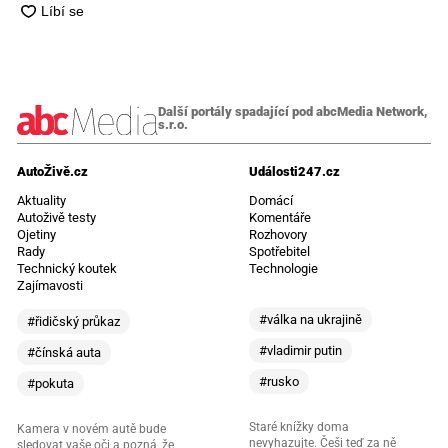
Další portály spadající pod abcMedia Network,
s.r.o.
AutoŽivě.cz
Události247.cz
Aktuality
Domácí
Autoživě testy
Komentáře
Ojetiny
Rozhovory
Rady
Spotřebitel
Technický koutek
Technologie
Zajímavosti
#válka na ukrajině
#řidičský průkaz
#vladimir putin
#čínská auta
#rusko
#pokuta
Staré knížky doma
Kamera v novém autě bude
nevyhazujte. Češi teď za ně
sledovat vaše oči a pozná, že