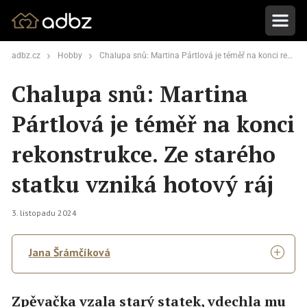
adbz.cz
Hobby
Chalupa snů: Martina Pártlová je téměř na konci rekonstrukce. Ze starého statku vzniká hotový ráj
Chalupa snů: Martina
Pártlová je téměř na konci
rekonstrukce. Ze starého
statku vzniká hotový ráj
3. listopadu 2024
Jana Šrámčíková
Zpěvačka vzala starý statek, vdechla mu