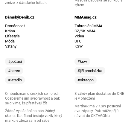
Masová bábovka se šunkou a
zmizel z dánského fotbalu
sýrem
DámskýDeník.cz
MMAmag.cz
Domácnost
Zahraniční MMA
Krása
CZ/SK MMA
Lifestyle
Videa
Móda
UFC
Vztahy
KSW
#počasí
#ksw
#herec
#jiří procházka
#letadlo
#oktagon
Ombudsman o českých seniorech:
Sivákův plán dostat se do ONE
Odebereme jim svéprávnost a pak
je v ohrožení
se divíme, že přestávají žít
Martínek má v KSW poslední
Žádné vykládání na pás, žádný
dva zápasy. Pak může přijít
skener. Kaufland testuje vozík, který
návrat do OKTAGONu
markuje zboží sám od sebe