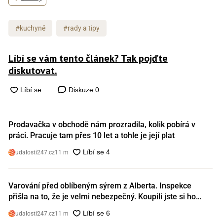
#kuchyně
#rady a tipy
Líbí se vám tento článek? Tak pojďte
diskutovat.
Diskuze
0
Prodavačka v obchodě nám prozradila, kolik pobírá v
práci. Pracuje tam přes 10 let a tohle je její plat
udalosti247.cz
11 m
Varování před oblíbeným sýrem z Alberta. Inspekce
přišla na to, že je velmi nebezpečný. Koupili jste si ho
také?
udalosti247.cz
11 m