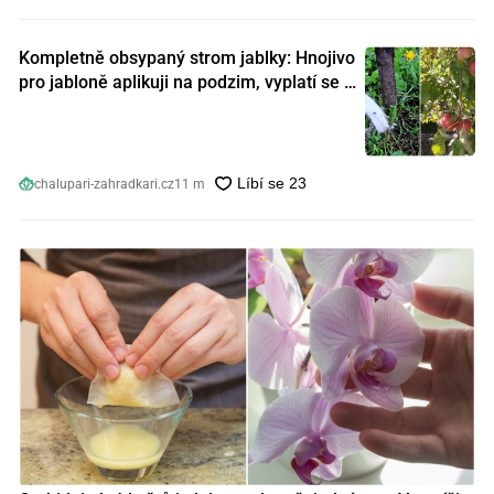
Kompletně obsypaný strom jablky: Hnojivo
pro jabloně aplikuji na podzim, vyplatí se s
ním nešetřit
chalupari-zahradkari.cz
11 m