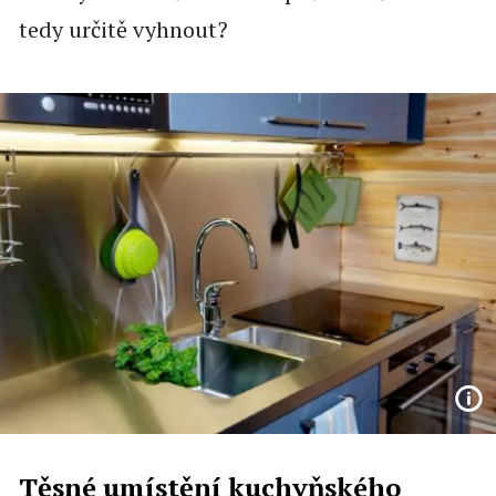
tedy určitě vyhnout?
Těsné umístění kuchyňského