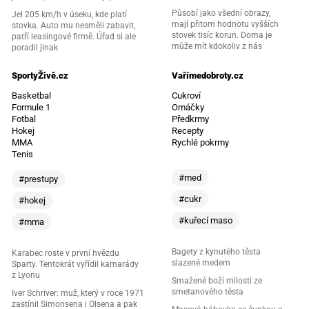
Působí jako všední obrazy,
Jel 205 km/h v úseku, kde platí
mají přitom hodnotu vyšších
stovka. Auto mu nesměli zabavit,
stovek tisíc korun. Doma je
patří leasingové firmě. Úřad si ale
může mít kdokoliv z nás
poradil jinak
SportyŽivě.cz
Vařímedobroty.cz
Basketbal
Cukroví
Formule 1
Omáčky
Fotbal
Předkrmy
Hokej
Recepty
MMA
Rychlé pokrmy
Tenis
#med
#prestupy
#cukr
#hokej
#kuřecí maso
#mma
Bagety z kynutého těsta
Karabec roste v první hvězdu
slazené medem
Sparty. Tentokrát vyřídil kamarády
z Lyonu
Smažené boží milosti ze
smetanového těsta
Iver Schriver: muž, který v roce 1971
zastínil Simonsena i Olsena a pak