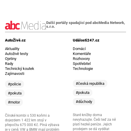
Další portály spadající pod abcMedia Network,
s.r.o.
AutoŽivě.cz
Události247.cz
Aktuality
Domácí
Autoživě testy
Komentáře
Ojetiny
Rozhovory
Rady
Spotřebitel
Technický koutek
Technologie
Zajímavosti
#česká republika
#policie
#pokuta
#pokuta
#důchody
#motor
Staré knížky doma
Čínské kombi s 530 koňmi a
nevyhazujte. Češi teď za ně
dojezdem 1 422 km stojí v
platí hezké peníze. Jejich
přepočtu 675 000 Kč. Plná výbava
prodejem se dá vydělat
je v ceně, VW a BMW mají problém