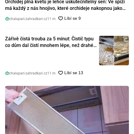
Orchidej plná květů je lehce uskutečnitelný sen: Ve spíži
má každý z nás hnojivo, které orchideje nakopnou jako
nic předtím
chalupari-zahradkari.cz
11 m
Zářivě čistá trouba za 5 minut: Čistič typu
co dům dal čistí mnohem lépe, než drahé
speciální prostředky
chalupari-zahradkari.cz
11 m