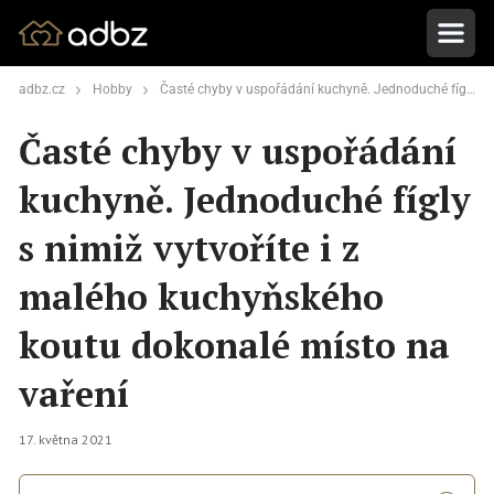
adbz.cz
Hobby
Časté chyby v uspořádání kuchyně. Jednoduché fígly s nimiž vytvoříte i z malého kuchyňského koutu dokonalé místo na vaření
Časté chyby v uspořádání
kuchyně. Jednoduché fígly
s nimiž vytvoříte i z
malého kuchyňského
koutu dokonalé místo na
vaření
17. května 2021