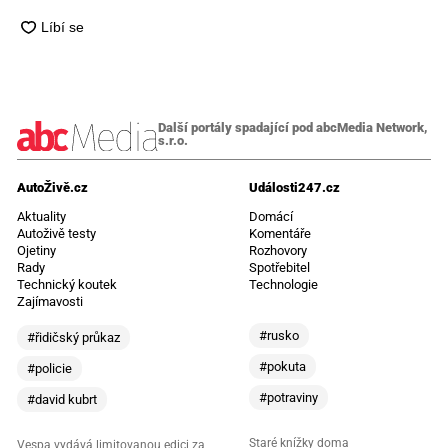
Další portály spadající pod abcMedia Network,
s.r.o.
AutoŽivě.cz
Události247.cz
Aktuality
Domácí
Autoživě testy
Komentáře
Ojetiny
Rozhovory
Rady
Spotřebitel
Technický koutek
Technologie
Zajímavosti
#rusko
#řidičský průkaz
#pokuta
#policie
#potraviny
#david kubrt
Staré knížky doma
Vespa vydává limitovanou edici za