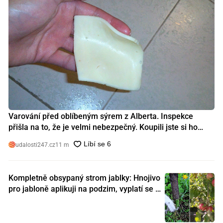
Varování před oblíbeným sýrem z Alberta. Inspekce
přišla na to, že je velmi nebezpečný. Koupili jste si ho
také?
udalosti247.cz
11 m
Kompletně obsypaný strom jablky: Hnojivo
pro jabloně aplikuji na podzim, vyplatí se s
ním nešetřit