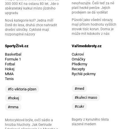
nevyhazujte. Češi teď za ně
300 000 Kč na oslavu 80 let. Jde o
platí hezké peníze. Jejich
sběratelský kalkul místo jízdního
prodejem se dá vydělat
upgradu
Působí jako všední obrazy,
Nová kategorie kol? Jedna míří
mají přitom hodnotu vyšších
čistě do lesa, druhá chce nahradit
stovek tisíc korun. Doma je
dnešní silničky. Cyklisté mají
může mít kdokoliv z nás
rozporuplné názory
SportyŽivě.cz
Vařímedobroty.cz
Basketbal
Cukroví
Formule 1
Omáčky
Fotbal
Předkrmy
Hokej
Recepty
MMA
Rychlé pokrmy
Tenis
#med
#fc-viktoria-plzen
#kuřecí maso
#hokej
#cukr
#mma
Bagety z kynutého těsta
Motocyklové brýle, ovčí sádlo a
slazené medem
hrozba hluchoty. Jak Gertrude