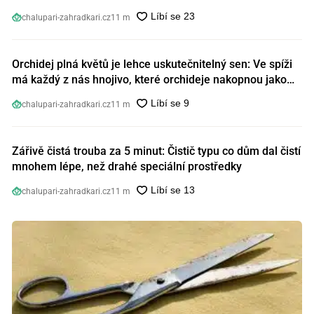
chalupari-zahradkari.cz
11 m
Orchidej plná květů je lehce uskutečnitelný sen: Ve spíži
má každý z nás hnojivo, které orchideje nakopnou jako
nic předtím
chalupari-zahradkari.cz
11 m
Zářivě čistá trouba za 5 minut: Čistič typu co dům dal čistí
mnohem lépe, než drahé speciální prostředky
chalupari-zahradkari.cz
11 m