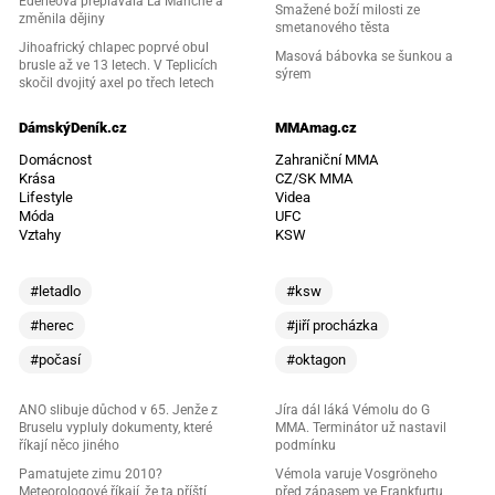
Ederleová přeplavala La Manche a
Smažené boží milosti ze
změnila dějiny
smetanového těsta
Jihoafrický chlapec poprvé obul
Masová bábovka se šunkou a
brusle až ve 13 letech. V Teplicích
sýrem
skočil dvojitý axel po třech letech
DámskýDeník.cz
MMAmag.cz
Domácnost
Zahraniční MMA
Krása
CZ/SK MMA
Lifestyle
Videa
Móda
UFC
Vztahy
KSW
#letadlo
#ksw
#herec
#jiří procházka
#počasí
#oktagon
ANO slibuje důchod v 65. Jenže z
Jíra dál láká Vémolu do G
Bruselu vypluly dokumenty, které
MMA. Terminátor už nastavil
říkají něco jiného
podmínku
Pamatujete zimu 2010?
Vémola varuje Vosgröneho
Meteorologové říkají, že ta příští
před zápasem ve Frankfurtu