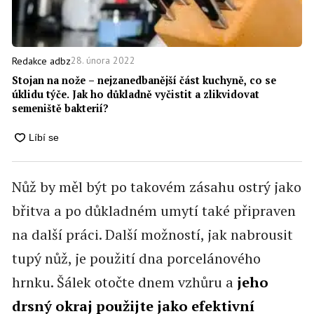
28. února 2022
Redakce adbz
Stojan na nože –⁠ nejzanedbanější část kuchyně, co se
úklidu týče. Jak ho důkladně vyčistit a zlikvidovat
semeniště bakterií?
Nůž by měl být po takovém zásahu ostrý jako
břitva a po důkladném umytí také připraven
na další práci. Další možností, jak nabrousit
tupý nůž, je použití dna porcelánového
hrnku. Šálek otočte dnem vzhůru a
jeho
drsný okraj použijte jako efektivní