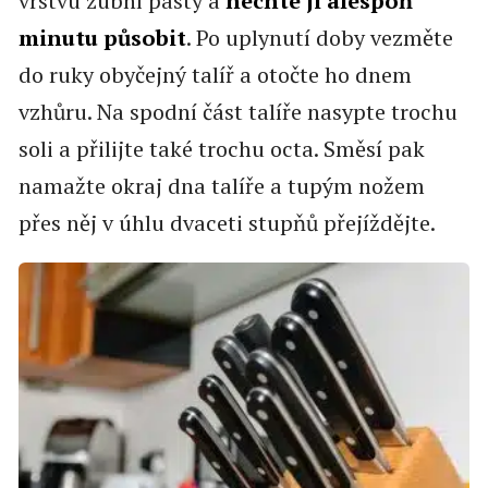
vrstvu zubní pasty a
nechte ji alespoň
minutu působit
. Po uplynutí doby vezměte
do ruky obyčejný talíř a otočte ho dnem
vzhůru. Na spodní část talíře nasypte trochu
soli a přilijte také trochu octa. Směsí pak
namažte okraj dna talíře a tupým nožem
přes něj v úhlu dvaceti stupňů přejíždějte.