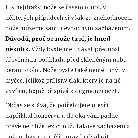
I ty nejdražší
nože
se časem otupí. V
některých případech si však za znehodnocení
nože můžeme sami nevhodným zacházením.
Důvodů, proč se nože tupí, je hned
několik
. Vždy byste měli dávat přednost
dřevěnému podkladu před skleněným nebo
keramickým. Nože byste také neměli mýt v
myčce, jelikož přílišný tlak, který je na ně
vyvíjen, hojně přispívá k degradaci oceli.
Občas se stává, že potřebujete otevřít
například konzervu a do oka vám padne
právě nejblíže ležící nůž. Takové zacházení s
nožem byste si měli opravdu dvakrát