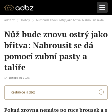
adbz.cz
Hobby
Nůž bude znovu ostrý jako břitva: Nabrousit se dá pomocí zubní pasty a talíře
Nůž bude znovu ostrý jako
břitva: Nabrousit se dá
pomocí zubní pasty a
talíře
14. listopadu 2023
Redakce adbz
Pokud zrovna nemáte po ruce brousek a s