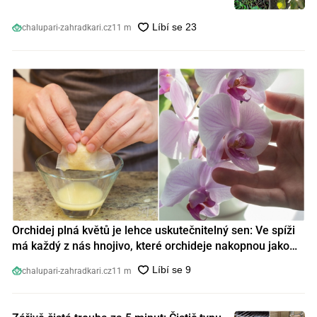
chalupari-zahradkari.cz
11 m
Orchidej plná květů je lehce uskutečnitelný sen: Ve spíži
má každý z nás hnojivo, které orchideje nakopnou jako
nic předtím
chalupari-zahradkari.cz
11 m