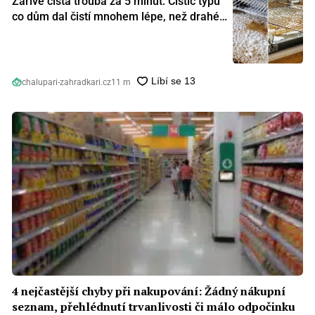
Zářivě čistá trouba za 5 minut: Čistič typu
co dům dal čistí mnohem lépe, než drahé
speciální prostředky
chalupari-zahradkari.cz
11 m
4 nejčastější chyby při nakupování: Žádný nákupní
seznam, přehlédnutí trvanlivosti či málo odpočinku