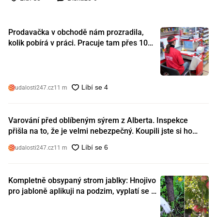
Prodavačka v obchodě nám prozradila,
kolik pobírá v práci. Pracuje tam přes 10
let a tohle je její plat
udalosti247.cz
11 m
Varování před oblíbeným sýrem z Alberta. Inspekce
přišla na to, že je velmi nebezpečný. Koupili jste si ho
také?
udalosti247.cz
11 m
Kompletně obsypaný strom jablky: Hnojivo
pro jabloně aplikuji na podzim, vyplatí se s
ním nešetřit