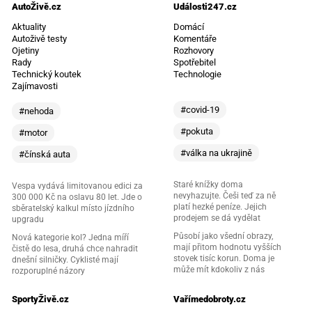
AutoŽivě.cz
Události247.cz
Aktuality
Domácí
Autoživě testy
Komentáře
Ojetiny
Rozhovory
Rady
Spotřebitel
Technický koutek
Technologie
Zajímavosti
#covid-19
#nehoda
#pokuta
#motor
#válka na ukrajině
#čínská auta
Staré knížky doma
Vespa vydává limitovanou edici za
nevyhazujte. Češi teď za ně
300 000 Kč na oslavu 80 let. Jde o
platí hezké peníze. Jejich
sběratelský kalkul místo jízdního
prodejem se dá vydělat
upgradu
Působí jako všední obrazy,
Nová kategorie kol? Jedna míří
mají přitom hodnotu vyšších
čistě do lesa, druhá chce nahradit
stovek tisíc korun. Doma je
dnešní silničky. Cyklisté mají
může mít kdokoliv z nás
rozporuplné názory
SportyŽivě.cz
Vařímedobroty.cz