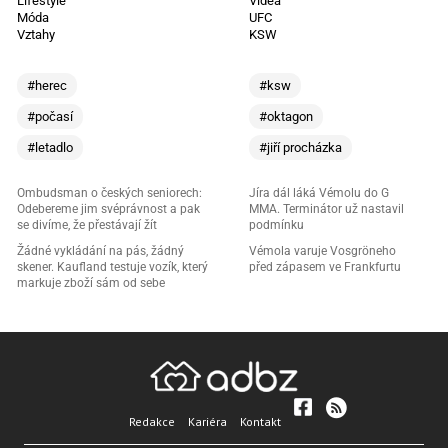
Lifestyle
Videa
Móda
UFC
Vztahy
KSW
#herec
#ksw
#počasí
#oktagon
#letadlo
#jiří procházka
Ombudsman o českých seniorech:
Jíra dál láká Vémolu do G
Odebereme jim svéprávnost a pak
MMA. Terminátor už nastavil
se divíme, že přestávají žít
podmínku
Žádné vykládání na pás, žádný
Vémola varuje Vosgröneho
skener. Kaufland testuje vozík, který
před zápasem ve Frankfurtu
markuje zboží sám od sebe
Redakce
Kariéra
Kontakt