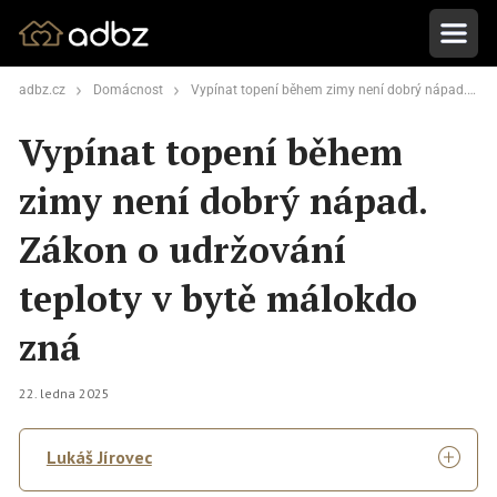
adbz.cz
Domácnost
Vypínat topení během zimy není dobrý nápad. Zákon o udržování teploty v bytě málokdo zná
Vypínat topení během
zimy není dobrý nápad.
Zákon o udržování
teploty v bytě málokdo
zná
22. ledna 2025
Lukáš Jírovec