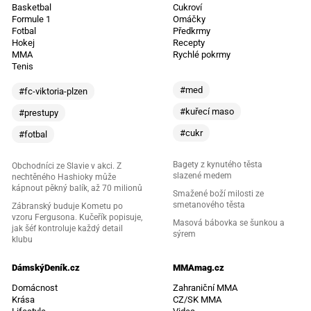
Basketbal
Cukroví
Formule 1
Omáčky
Fotbal
Předkrmy
Hokej
Recepty
MMA
Rychlé pokrmy
Tenis
#med
#fc-viktoria-plzen
#kuřecí maso
#prestupy
#cukr
#fotbal
Bagety z kynutého těsta
Obchodníci ze Slavie v akci. Z
slazené medem
nechtěného Hashioky může
kápnout pěkný balík, až 70 milionů
Smažené boží milosti ze
smetanového těsta
Zábranský buduje Kometu po
vzoru Fergusona. Kučeřík popisuje,
Masová bábovka se šunkou a
jak šéf kontroluje každý detail
sýrem
klubu
DámskýDeník.cz
MMAmag.cz
Domácnost
Zahraniční MMA
Krása
CZ/SK MMA