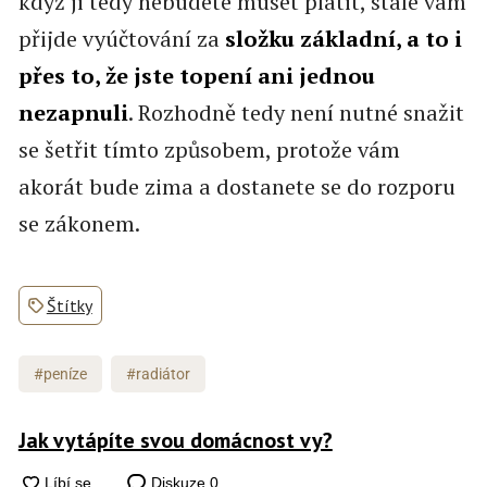
když ji tedy nebudete muset platit, stále vám
přijde vyúčtování za
složku základní, a to i
přes to, že jste topení ani jednou
nezapnuli
. Rozhodně tedy není nutné snažit
se šetřit tímto způsobem, protože vám
akorát bude zima a dostanete se do rozporu
se zákonem.
Štítky
#peníze
#radiátor
Jak vytápíte svou domácnost vy?
Diskuze
0