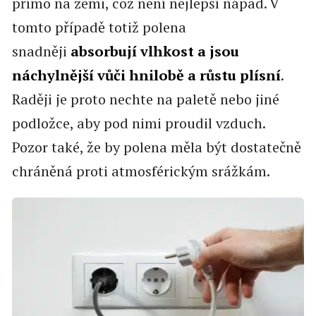
přímo na zemi, což není nejlepší nápad. V
tomto případě totiž polena
snadněji
absorbují vlhkost a jsou
náchylnější vůči hnilobě a růstu plísní
.
Raději je proto nechte na paletě nebo jiné
podložce, aby pod nimi proudil vzduch.
Pozor také, že by polena měla být dostatečně
chráněná proti atmosférickým srážkám.