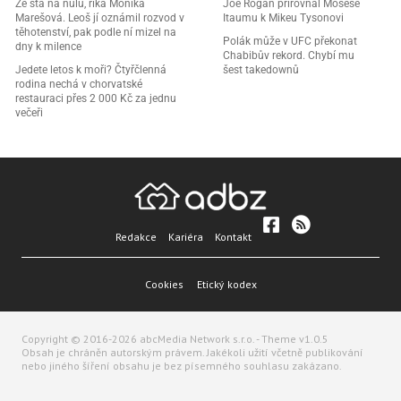
Ze sta na nulu, říká Monika
Joe Rogan přirovnal Mosese
Marešová. Leoš jí oznámil rozvod v
Itaumu k Mikeu Tysonovi
těhotenství, pak podle ní mizel na
Polák může v UFC překonat
dny k milence
Chabibův rekord. Chybí mu
Jedete letos k moři? Čtyřčlenná
šest takedownů
rodina nechá v chorvatské
restauraci přes 2 000 Kč za jednu
večeři
Redakce
Kariéra
Kontakt
Cookies
Etický kodex
Copyright © 2016-2026 abcMedia Network s.r.o. - Theme v1.0.5
Obsah je chráněn autorským právem. Jakékoli užití včetně publikování
nebo jiného šíření obsahu je bez písemného souhlasu zakázano.