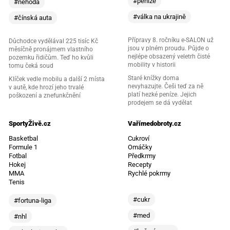
#peníze
#nehoda
#válka na ukrajině
#čínská auta
Přípravy 8. ročníku e-SALON už
Důchodce vydělával 225 tisíc Kč
jsou v plném proudu. Půjde o
měsíčně pronájmem vlastního
nejlépe obsazený veletrh čisté
pozemku řidičům. Teď ho kvůli
mobility v historii
tomu čeká soud
Staré knížky doma
Klíček vedle mobilu a další 2 místa
nevyhazujte. Češi teď za ně
v autě, kde hrozí jeho trvalé
platí hezké peníze. Jejich
poškození a znefunkčnění
prodejem se dá vydělat
SportyŽivě.cz
Vařímedobroty.cz
Basketbal
Cukroví
Formule 1
Omáčky
Fotbal
Předkrmy
Hokej
Recepty
MMA
Rychlé pokrmy
Tenis
#cukr
#fortuna-liga
#med
#nhl