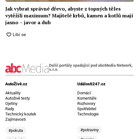
Jak vybrat správné dřevo, abyste z topných těles
vytěžili maximum? Majitelé krbů, kamen a kotlů mají
jasno – javor a dub
Další portály spadající pod abcMedia Network,
s.r.o.
AutoŽivě.cz
Události247.cz
Aktuality
Domácí
Autoživě testy
Komentáře
Ojetiny
Rozhovory
Rady
Spotřebitel
Technický koutek
Technologie
Zajímavosti
#potraviny
#pokuta