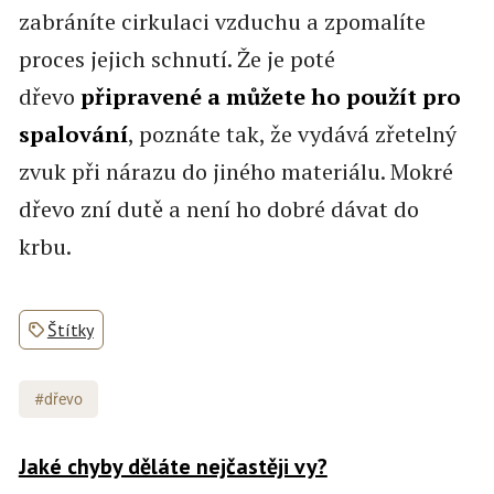
zabráníte cirkulaci vzduchu a zpomalíte
proces jejich schnutí. Že je poté
dřevo
připravené a můžete ho použít pro
spalování
, poznáte tak, že vydává zřetelný
zvuk při nárazu do jiného materiálu. Mokré
dřevo zní dutě a není ho dobré dávat do
krbu.
Štítky
#dřevo
Jaké chyby děláte nejčastěji vy?