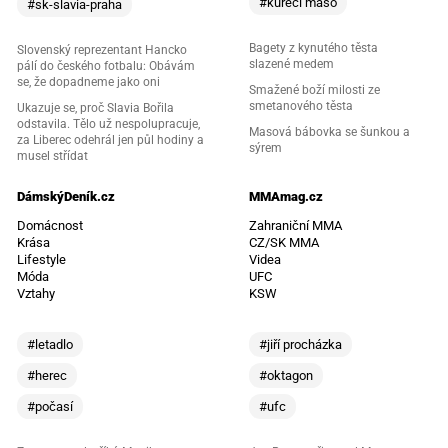
#kuřecí maso
#sk-slavia-praha
Bagety z kynutého těsta
Slovenský reprezentant Hancko
slazené medem
pálí do českého fotbalu: Obávám
se, že dopadneme jako oni
Smažené boží milosti ze
smetanového těsta
Ukazuje se, proč Slavia Bořila
odstavila. Tělo už nespolupracuje,
Masová bábovka se šunkou a
za Liberec odehrál jen půl hodiny a
sýrem
musel střídat
DámskýDeník.cz
MMAmag.cz
Domácnost
Zahraniční MMA
Krása
CZ/SK MMA
Lifestyle
Videa
Móda
UFC
Vztahy
KSW
#letadlo
#jiří procházka
#herec
#oktagon
#počasí
#ufc