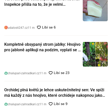
Inspekce přišla na to, že je velmi
nebezpečný. Koupili jste si ho také?
udalosti247.cz
11 m
Kompletně obsypaný strom jablky: Hnojivo
pro jabloně aplikuji na podzim, vyplatí se s
ním nešetřit
chalupari-zahradkari.cz
11 m
Orchidej plná květů je lehce uskutečnitelný sen: Ve spíži
má každý z nás hnojivo, které orchideje nakopnou jako
nic předtím
chalupari-zahradkari.cz
11 m